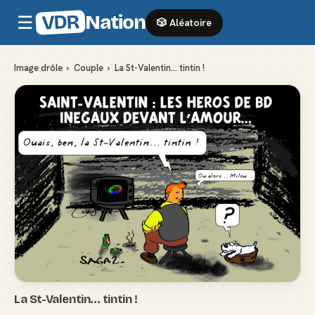
VDR
Nation
☰
🎲 Aléatoire
Image drôle
›
Couple
›
La St-Valentin... tintin !
La St-Valentin... tintin !