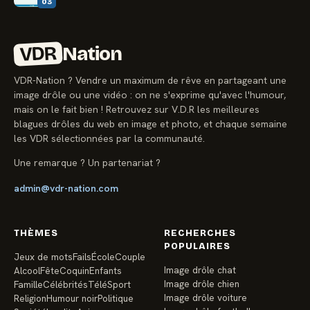
03
VDR
Nation
VDR-Nation ? Vendre un maximum de rêve en partageant une
image drôle ou une vidéo : on ne s'exprime qu'avec l'humour,
mais on le fait bien ! Retrouvez sur V.D.R les meilleures
blagues drôles du web en image et photo, et chaque semaine
les VDR sélectionnées par la communauté.
Une remarque ? Un partenariat ?
admin@vdr-nation.com
THÈMES
RECHERCHES
POPULAIRES
Jeux de mots
Fails
École
Couple
Image drôle chat
Alcool
Fête
Coquin
Enfants
Image drôle chien
Famille
Célébrités
Télé
Sport
Image drôle voiture
Religion
Humour noir
Politique