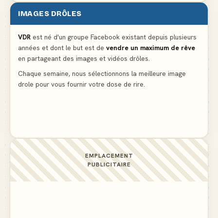
IMAGES DRÔLES
Le problème cardiaque du médecin
▲ 6
VDR
est né d'un groupe Facebook existant depuis plusieurs
années et dont le but est de
vendre un maximum de rêve
La voisine en bikini pour que le mari tonde la
en partageant des images et vidéos drôles.
pelouse
▲ 6
Chaque semaine, nous sélectionnons la meilleure image
drole pour vous fournir votre dose de rire.
Docteur, la douleur change de place tout le temps !
▲ 6
EMPLACEMENT
PUBLICITAIRE