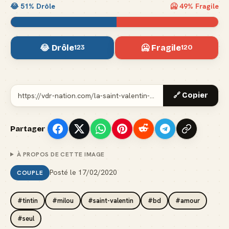
😂
51
% Drôle
🥶
49
% Fragile
😂 Drôle
🥶 Fragile
123
120
🔗 Copier
Partager
À PROPOS DE CETTE IMAGE
Posté le
17/02/2020
COUPLE
#tintin
#milou
#saint-valentin
#bd
#amour
#seul