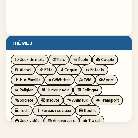
THÈMES
😏 Jeux de mots
🤦 Fails
🎒 École
💑 Couple
🍺 Alcool
🎉 Fête
🌶️ Coquin
👶 Enfants
👨‍👩‍👧 Famille
⭐ Célébrités
📺 Télé
⚽ Sport
🙏 Religion
🖤 Humour noir
🏛️ Politique
🗞️ Société
🤯 Insolite
🐾 Animaux
🚗 Transport
💻 Tech
📱 Réseaux sociaux
🍔 Bouffe
🎮 Jeux vidéo
🎂 Anniversaire
💼 Travail
🏖️ Vacances
💸 Argent
🏥 Santé
👯 Amis