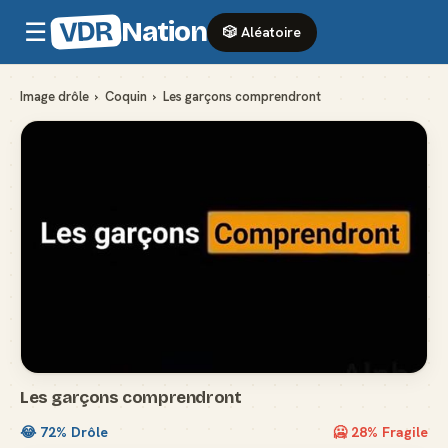
VDR
Nation
☰
🎲 Aléatoire
Image drôle
›
Coquin
›
Les garçons comprendront
Les garçons comprendront
😂
72
% Drôle
🥶
28
% Fragile