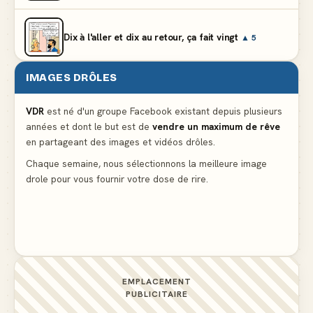
Dix à l'aller et dix au retour, ça fait vingt
▲ 5
IMAGES DRÔLES
Et vous prétendez que la lumière du frigo s'éteint
▲ 8
VDR
est né d'un groupe Facebook existant depuis plusieurs
années et dont le but est de
vendre un maximum de rêve
Lidl propose un climatiseur avec gants de boxe et
en partageant des images et vidéos drôles.
protège-dent offerts
▲ 4
Chaque semaine, nous sélectionnons la meilleure image
drole pour vous fournir votre dose de rire.
Le problème cardiaque du médecin
▲ 6
EMPLACEMENT
PUBLICITAIRE