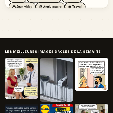
🎮 Jeux vidéo
🎂 Anniversaire
💼 Travail
🏖️ Vacances
💸 Argent
🏥 Santé
👯 Amis
LES MEILLEURES IMAGES DRÔLES DE LA SEMAINE