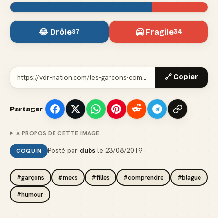
😂 Drôle
🥶 Fragile
87
34
🔗 Copier
Partager
À PROPOS DE CETTE IMAGE
Posté par
dubs
le
23/08/2019
COQUIN
#garçons
#mecs
#filles
#comprendre
#blague
#humour