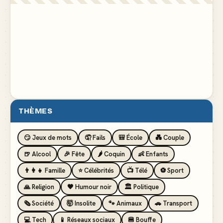
THÈMES
😏 Jeux de mots
🤦 Fails
🎒 École
💑 Couple
🍺 Alcool
🎉 Fête
🌶️ Coquin
👶 Enfants
👨‍👩‍👧 Famille
⭐ Célébrités
📺 Télé
⚽ Sport
🙏 Religion
🖤 Humour noir
🏛️ Politique
🗞️ Société
🤯 Insolite
🐾 Animaux
🚗 Transport
💻 Tech
📱 Réseaux sociaux
🍔 Bouffe