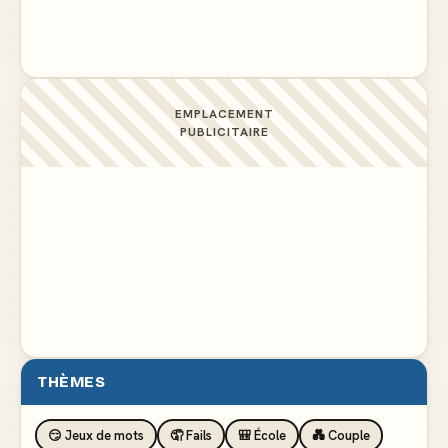
pelouse
▲ 4
EMPLACEMENT
PUBLICITAIRE
THÈMES
😏 Jeux de mots
🤦 Fails
🎒 École
💑 Couple