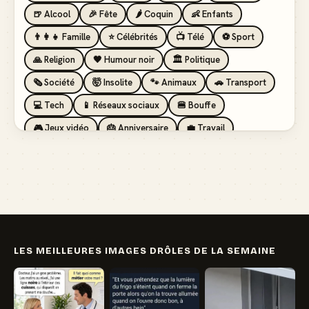
🍺 Alcool
🎉 Fête
🌶️ Coquin
👶 Enfants
👨‍👩‍👧 Famille
⭐ Célébrités
📺 Télé
⚽ Sport
🙏 Religion
🖤 Humour noir
🏛️ Politique
🗞️ Société
🤯 Insolite
🐾 Animaux
🚗 Transport
💻 Tech
📱 Réseaux sociaux
🍔 Bouffe
🎮 Jeux vidéo
🎂 Anniversaire
💼 Travail
🏖️ Vacances
💸 Argent
🏥 Santé
👯 Amis
LES MEILLEURES IMAGES DRÔLES DE LA SEMAINE