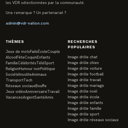
les VDR sélectionnées par la communauté.
Une remarque ? Un partenariat ?
admin@vdr-nation.com
THÈMES
RECHERCHES
POPULAIRES
Jeux de mots
Fails
École
Couple
Image drôle chat
Alcool
Fête
Coquin
Enfants
Image drôle chien
Famille
Célébrités
Télé
Sport
Image drôle voiture
Religion
Humour noir
Politique
Image drôle football
Société
Insolite
Animaux
Image drôle travail
Transport
Tech
Image drôle mariage
Réseaux sociaux
Bouffe
Image drôle noël
Jeux vidéo
Anniversaire
Travail
Image drôle école
Vacances
Argent
Santé
Amis
Image drôle enfants
Image drôle famille
Image drôle sport
Image drôle réseaux sociaux