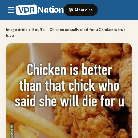
VDR
Nation
☰
🎲 Aléatoire
Image drôle
›
Bouffe
›
Chicken actually died for u Chicken is true
love