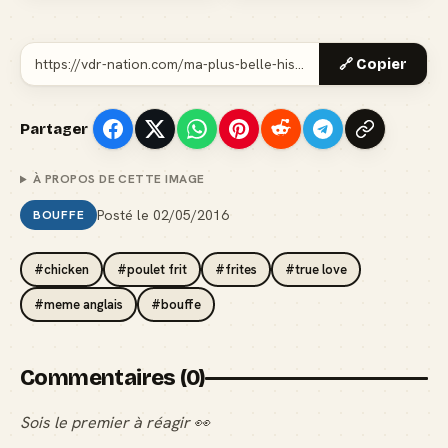
🔗 Copier
Partager
À PROPOS DE CETTE IMAGE
Posté le
02/05/2016
BOUFFE
#chicken
#poulet frit
#frites
#true love
#meme anglais
#bouffe
Commentaires (0)
Sois le premier à réagir 👀