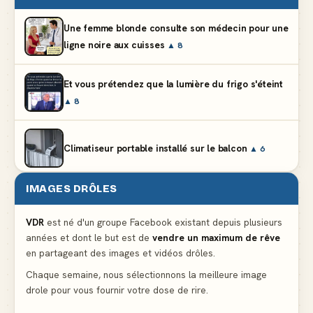
Une femme blonde consulte son médecin pour une
ligne noire aux cuisses
▲ 8
Et vous prétendez que la lumière du frigo s'éteint
▲ 8
Climatiseur portable installé sur le balcon
▲ 6
IMAGES DRÔLES
Partager l'addition alors que vous n'avez pris
qu'une entrée
▲ 536
VDR
est né d'un groupe Facebook existant depuis plusieurs
années et dont le but est de
vendre un maximum de rêve
en partageant des images et vidéos drôles.
Le mendiant revient avec un livre de cuisine
▲ 4
Chaque semaine, nous sélectionnons la meilleure image
drole pour vous fournir votre dose de rire.
La voisine en bikini pour que le mari tonde la