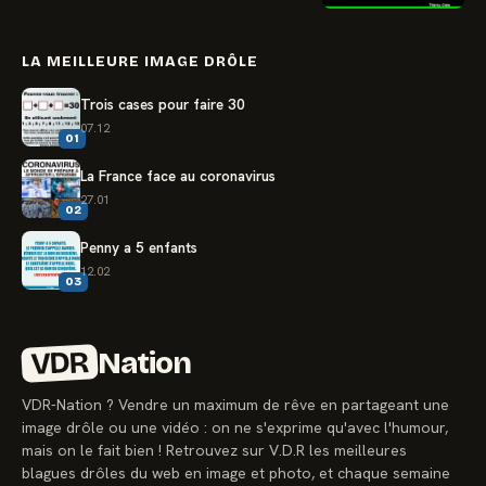
LA MEILLEURE IMAGE DRÔLE
Trois cases pour faire 30
07.12
01
La France face au coronavirus
27.01
02
Penny a 5 enfants
12.02
03
VDR
Nation
VDR-Nation ? Vendre un maximum de rêve en partageant une
image drôle ou une vidéo : on ne s'exprime qu'avec l'humour,
mais on le fait bien ! Retrouvez sur V.D.R les meilleures
blagues drôles du web en image et photo, et chaque semaine