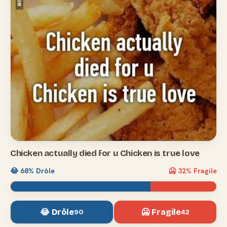
Chicken actually died for u Chicken is true love
😂
68
% Drôle
🥶
32
% Fragile
😂 Drôle
🥶 Fragile
90
42