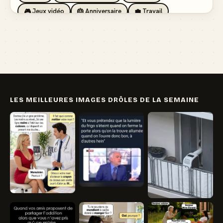
🎮 Jeux vidéo
🎂 Anniversaire
💼 Travail
🏖️ Vacances
💸 Argent
🏥 Santé
👯 Amis
LES MEILLEURES IMAGES DRÔLES DE LA SEMAINE