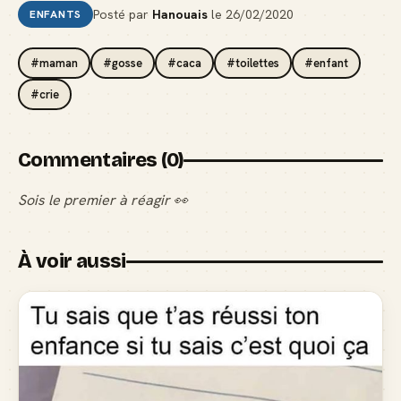
Posté par
Hanouais
le
26/02/2020
ENFANTS
#maman
#gosse
#caca
#toilettes
#enfant
#crie
Commentaires (0)
Sois le premier à réagir 👀
À voir aussi