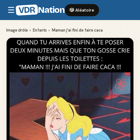
VDR
Nation
☰
🎲 Aléatoire
Image drôle
›
Enfants
›
Maman j'ai fini de faire caca