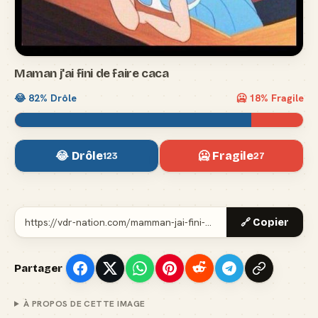
Maman j'ai fini de faire caca
😂
82
% Drôle
🥶
18
% Fragile
😂 Drôle
🥶 Fragile
123
27
🔗 Copier
Partager
À PROPOS DE CETTE IMAGE