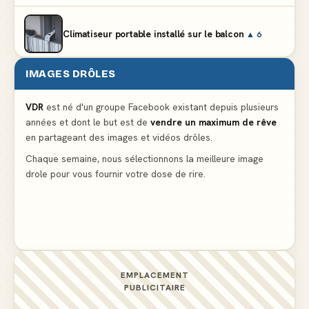
Climatiseur portable installé sur le balcon
▲ 6
IMAGES DRÔLES
Partager l'addition alors que vous n'avez pris
qu'une entrée
▲ 536
VDR
est né d'un groupe Facebook existant depuis plusieurs
années et dont le but est de
vendre un maximum de rêve
en partageant des images et vidéos drôles.
Le mendiant revient avec un livre de cuisine
▲ 4
Chaque semaine, nous sélectionnons la meilleure image
drole pour vous fournir votre dose de rire.
La voisine en bikini pour que le mari tonde la
pelouse
▲ 4
EMPLACEMENT
PUBLICITAIRE