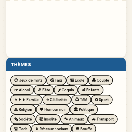
THÈMES
😏 Jeux de mots
🤦 Fails
🎒 École
💑 Couple
🍺 Alcool
🎉 Fête
🌶️ Coquin
👶 Enfants
👨‍👩‍👧 Famille
⭐ Célébrités
📺 Télé
⚽ Sport
🙏 Religion
🖤 Humour noir
🏛️ Politique
🗞️ Société
🤯 Insolite
🐾 Animaux
🚗 Transport
💻 Tech
📱 Réseaux sociaux
🍔 Bouffe