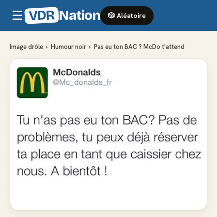
VDR
Nation
☰
🎲 Aléatoire
Image drôle
›
Humour noir
›
Pas eu ton BAC ? McDo t'attend