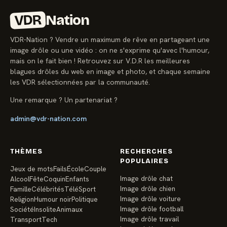
VDR
Nation
VDR-Nation ? Vendre un maximum de rêve en partageant une
image drôle ou une vidéo : on ne s'exprime qu'avec l'humour,
mais on le fait bien ! Retrouvez sur V.D.R les meilleures
blagues drôles du web en image et photo, et chaque semaine
les VDR sélectionnées par la communauté.
Une remarque ? Un partenariat ?
admin@vdr-nation.com
THÈMES
RECHERCHES
POPULAIRES
Jeux de mots
Fails
École
Couple
Image drôle chat
Alcool
Fête
Coquin
Enfants
Image drôle chien
Famille
Célébrités
Télé
Sport
Image drôle voiture
Religion
Humour noir
Politique
Image drôle football
Société
Insolite
Animaux
Image drôle travail
Transport
Tech