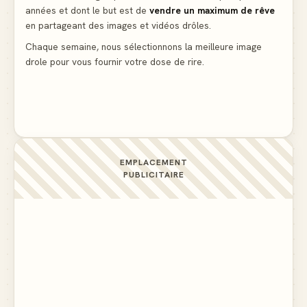
années et dont le but est de
vendre un maximum de rêve
en partageant des images et vidéos drôles.
Le mendiant revient avec un livre de cuisine
▲ 5
Chaque semaine, nous sélectionnons la meilleure image
drole pour vous fournir votre dose de rire.
Ne pleure pas mon Martin, c'est juste du football
▲ 5
EMPLACEMENT
PUBLICITAIRE