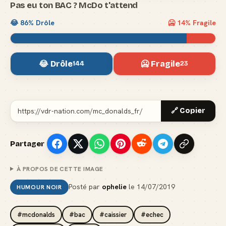
Pas eu ton BAC ? McDo t'attend
😂
86
% Drôle
🥶
14
% Fragile
😂 Drôle
🥶 Fragile
144
23
🔗 Copier
Partager
À PROPOS DE CETTE IMAGE
Posté par
ophelie
le
14/07/2019
HUMOUR NOIR
#mcdonalds
#bac
#caissier
#echec