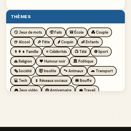
THÈMES
😏 Jeux de mots
🤦 Fails
🎒 École
💑 Couple
🍺 Alcool
🎉 Fête
🌶️ Coquin
👶 Enfants
👨‍👩‍👧 Famille
⭐ Célébrités
📺 Télé
⚽ Sport
🙏 Religion
🖤 Humour noir
🏛️ Politique
🗞️ Société
🤯 Insolite
🐾 Animaux
🚗 Transport
💻 Tech
📱 Réseaux sociaux
🍔 Bouffe
🎮 Jeux vidéo
🎂 Anniversaire
💼 Travail
🏖️ Vacances
💸 Argent
🏥 Santé
👯 Amis