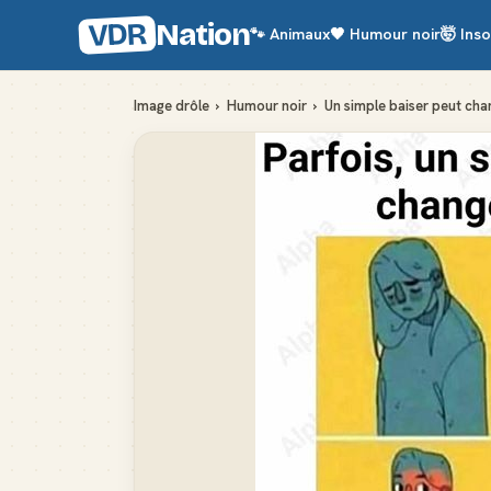
VDR
Nation
🐾
Animaux
🖤
Humour noir
🤯
Inso
Image drôle
›
Humour noir
›
Un simple baiser peut cha