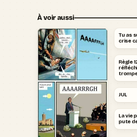
À voir aussi
Tu as 
crise c
Règle 1
réfléch
trompe
JUL
La vie 
pute de