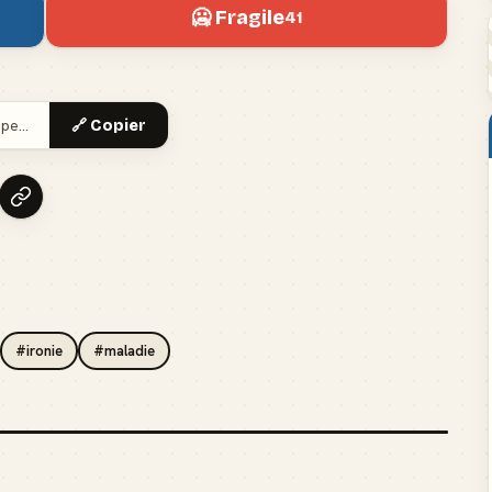
🥶 Fragile
41
🔗 Copier
#ironie
#maladie