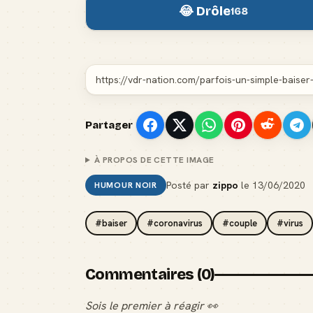
😂 Drôle
168
Partager
À PROPOS DE CETTE IMAGE
Posté par
zippo
le
13/06/2020
HUMOUR NOIR
#baiser
#coronavirus
#couple
#virus
Commentaires (0)
Sois le premier à réagir 👀