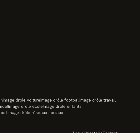
en
Image drôle voiture
Image drôle football
Image drôle travail
 noël
Image drôle école
Image drôle enfants
port
Image drôle réseaux sociaux
Accueil
Aléatoire
Contact