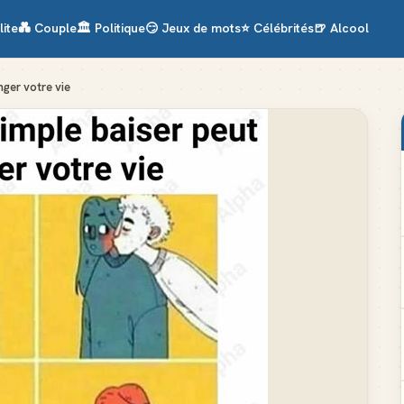
lite
💑
Couple
🏛️
Politique
😏
Jeux de mots
⭐
Célébrités
🍺
Alcool
nger votre vie