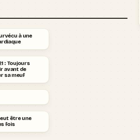
survécu à une
ardiaque
21 : Toujours
ir avant de
r sa meuf
peut être une
s fois