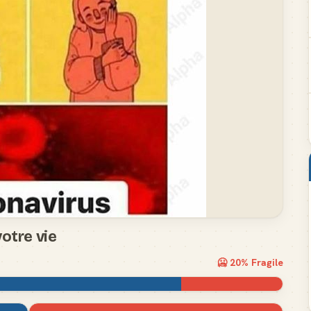
otre vie
🥶
20
% Fragile