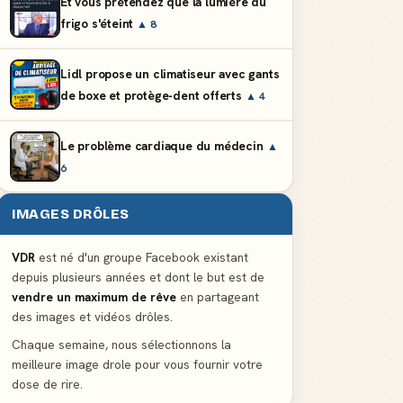
Et vous prétendez que la lumière du
frigo s'éteint
▲ 8
Lidl propose un climatiseur avec gants
de boxe et protège-dent offerts
▲ 4
Le problème cardiaque du médecin
▲
6
IMAGES DRÔLES
VDR
est né d'un groupe Facebook existant
depuis plusieurs années et dont le but est de
vendre un maximum de rêve
en partageant
des images et vidéos drôles.
Chaque semaine, nous sélectionnons la
meilleure image drole pour vous fournir votre
dose de rire.