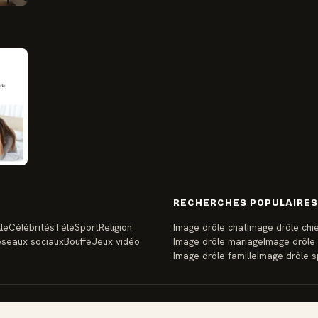
RECHERCHES POPULAIRES
le
Célébrités
Télé
Sport
Religion
Image drôle chat
Image drôle chi
seaux sociaux
Bouffe
Jeux vidéo
Image drôle mariage
Image drôle
Image drôle famille
Image drôle s