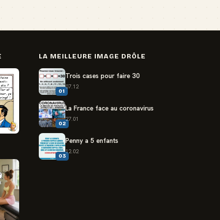
E
LA MEILLEURE IMAGE DRÔLE
Trois cases pour faire 30
07.12
01
La France face au coronavirus
27.01
02
Penny a 5 enfants
12.02
03