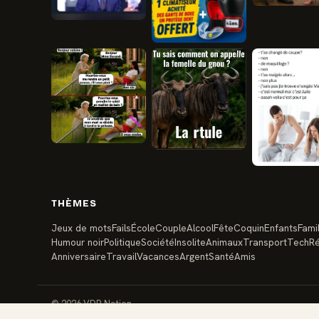
THÈMES
Jeux de mots
Fails
École
Couple
Alcool
Fête
Coquin
Enfants
Famil
Humour noir
Politique
Société
Insolite
Animaux
Transport
Tech
Ré
Anniversaire
Travail
Vacances
Argent
Santé
Amis
© 2026 VDR Nation