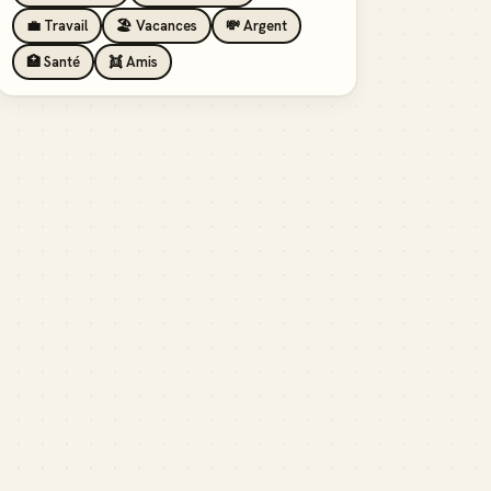
💼 Travail
🏖️ Vacances
💸 Argent
🏥 Santé
👯 Amis