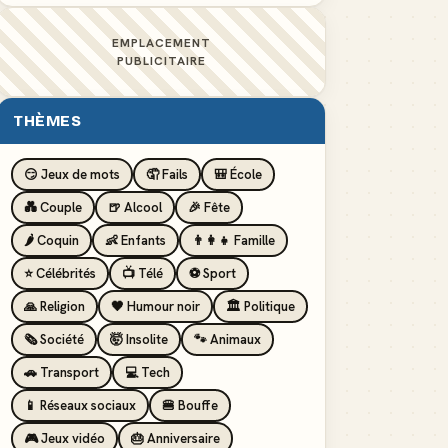
EMPLACEMENT
PUBLICITAIRE
THÈMES
😏 Jeux de mots
🤦 Fails
🎒 École
💑 Couple
🍺 Alcool
🎉 Fête
🌶️ Coquin
👶 Enfants
👨‍👩‍👧 Famille
⭐ Célébrités
📺 Télé
⚽ Sport
🙏 Religion
🖤 Humour noir
🏛️ Politique
🗞️ Société
🤯 Insolite
🐾 Animaux
🚗 Transport
💻 Tech
📱 Réseaux sociaux
🍔 Bouffe
🎮 Jeux vidéo
🎂 Anniversaire