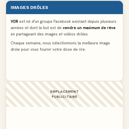
IMAGES DRÔLES
Le problème cardiaque du médecin
▲ 6
VDR
est né d'un groupe Facebook existant depuis plusieurs
années et dont le but est de
vendre un maximum de rêve
La voisine en bikini pour que le mari tonde la
en partageant des images et vidéos drôles.
pelouse
▲ 6
Chaque semaine, nous sélectionnons la meilleure image
drole pour vous fournir votre dose de rire.
Docteur, la douleur change de place tout le temps !
▲ 6
EMPLACEMENT
PUBLICITAIRE