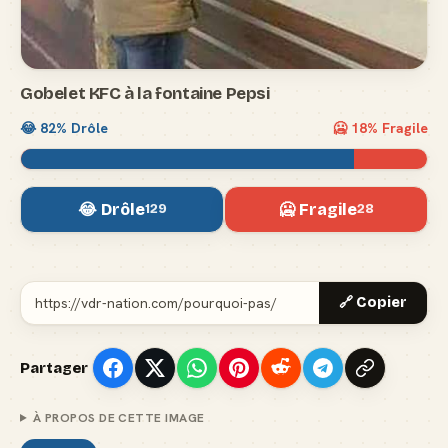
Gobelet KFC à la fontaine Pepsi
😂
82
% Drôle
🥶
18
% Fragile
😂 Drôle
🥶 Fragile
129
28
🔗 Copier
Partager
À PROPOS DE CETTE IMAGE