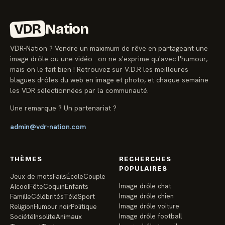
VDR
Nation
VDR-Nation ? Vendre un maximum de rêve en partageant une
image drôle ou une vidéo : on ne s'exprime qu'avec l'humour,
mais on le fait bien ! Retrouvez sur V.D.R les meilleures
blagues drôles du web en image et photo, et chaque semaine
les VDR sélectionnées par la communauté.
Une remarque ? Un partenariat ?
admin@vdr-nation.com
THÈMES
RECHERCHES
POPULAIRES
Jeux de mots
Fails
École
Couple
Image drôle chat
Alcool
Fête
Coquin
Enfants
Image drôle chien
Famille
Célébrités
Télé
Sport
Image drôle voiture
Religion
Humour noir
Politique
Image drôle football
Société
Insolite
Animaux