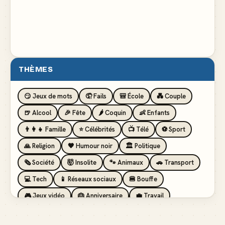
THÈMES
😏 Jeux de mots
🤦 Fails
🎒 École
💑 Couple
🍺 Alcool
🎉 Fête
🌶️ Coquin
👶 Enfants
👨‍👩‍👧 Famille
⭐ Célébrités
📺 Télé
⚽ Sport
🙏 Religion
🖤 Humour noir
🏛️ Politique
🗞️ Société
🤯 Insolite
🐾 Animaux
🚗 Transport
💻 Tech
📱 Réseaux sociaux
🍔 Bouffe
🎮 Jeux vidéo
🎂 Anniversaire
💼 Travail
🏖️ Vacances
💸 Argent
🏥 Santé
👯 Amis