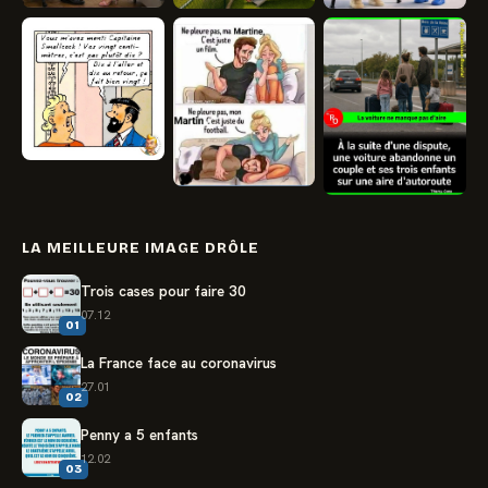
LA MEILLEURE IMAGE DRÔLE
Trois cases pour faire 30
07.12
01
La France face au coronavirus
27.01
02
Penny a 5 enfants
12.02
03