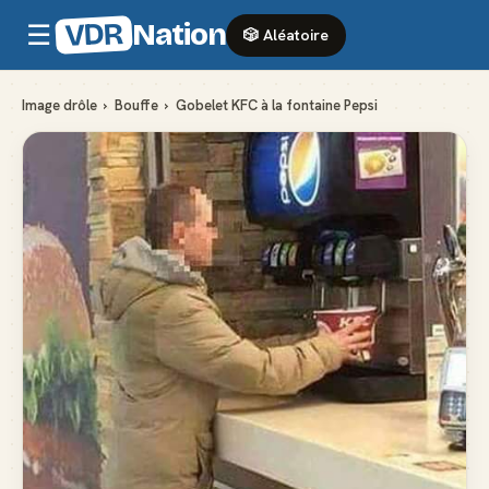
VDR
Nation
☰
🎲 Aléatoire
Image drôle
›
Bouffe
›
Gobelet KFC à la fontaine Pepsi