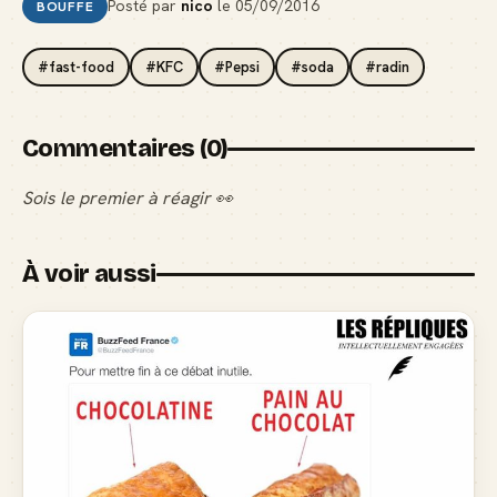
Posté par
nico
le
05/09/2016
BOUFFE
#fast-food
#KFC
#Pepsi
#soda
#radin
Commentaires (0)
Sois le premier à réagir 👀
À voir aussi