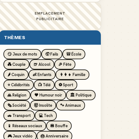
EMPLACEMENT
PUBLICITAIRE
THÈMES
😏 Jeux de mots
🤦 Fails
🎒 École
💑 Couple
🍺 Alcool
🎉 Fête
🌶️ Coquin
👶 Enfants
👨‍👩‍👧 Famille
⭐ Célébrités
📺 Télé
⚽ Sport
🙏 Religion
🖤 Humour noir
🏛️ Politique
🗞️ Société
🤯 Insolite
🐾 Animaux
🚗 Transport
💻 Tech
📱 Réseaux sociaux
🍔 Bouffe
🎮 Jeux vidéo
🎂 Anniversaire