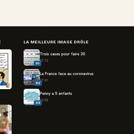
E
LA MEILLEURE IMAGE DRÔLE
Trois cases pour faire 30
07.12
01
La France face au coronavirus
27.01
02
Penny a 5 enfants
12.02
03