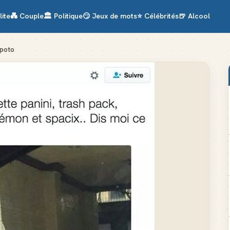
lite
💑
Couple
🏛️
Politique
😏
Jeux de mots
⭐
Célébrités
🍺
Alcool
 poto