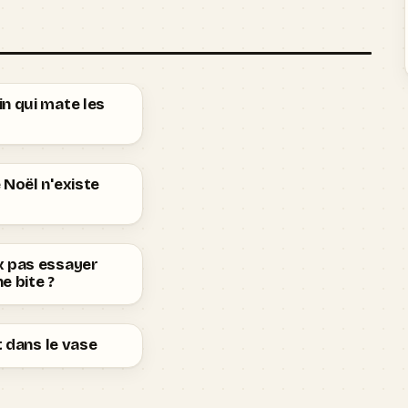
n qui mate les
 Noël n'existe
x pas essayer
e bite ?
it dans le vase