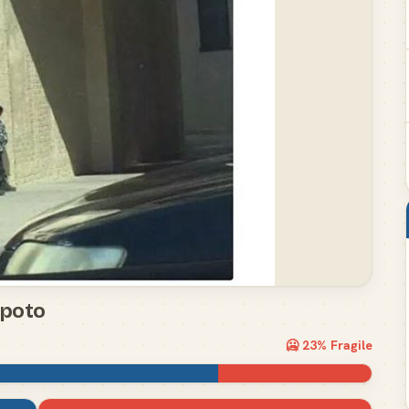
 poto
🥶
23
% Fragile