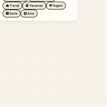
💼 Travail
🏖️ Vacances
💸 Argent
🏥 Santé
👯 Amis