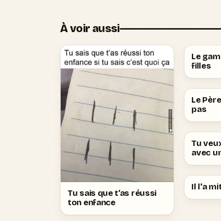
À voir aussi
Le gami
filles
Le Père
pas
Tu veu
avec un
Il l'a m
Tu sais que t’as réussi
ton enfance