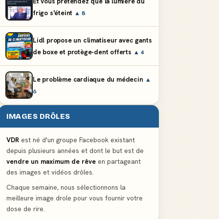
Et vous prétendez que la lumière du
frigo s'éteint
▲ 8
Lidl propose un climatiseur avec gants
de boxe et protège-dent offerts
▲ 4
Le problème cardiaque du médecin
▲
6
IMAGES DRÔLES
VDR
est né d'un groupe Facebook existant
depuis plusieurs années et dont le but est de
vendre un maximum de rêve
en partageant
des images et vidéos drôles.
Chaque semaine, nous sélectionnons la
meilleure image drole pour vous fournir votre
dose de rire.