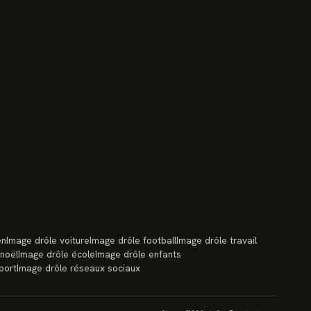
en
Image drôle voiture
Image drôle football
Image drôle travail
 noël
Image drôle école
Image drôle enfants
port
Image drôle réseaux sociaux