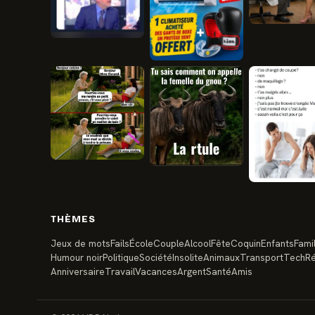
THÈMES
Jeux de mots
Fails
École
Couple
Alcool
Fête
Coquin
Enfants
Famil
Humour noir
Politique
Société
Insolite
Animaux
Transport
Tech
Ré
Anniversaire
Travail
Vacances
Argent
Santé
Amis