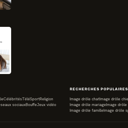
RECHERCHES POPULAIRES
le
Célébrités
Télé
Sport
Religion
Image drôle chat
Image drôle chi
seaux sociaux
Bouffe
Jeux vidéo
Image drôle mariage
Image drôle
Image drôle famille
Image drôle s