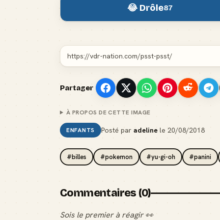
😂 Drôle
87
Partager
À PROPOS DE CETTE IMAGE
Posté par
adeline
le
20/08/2018
ENFANTS
#billes
#pokemon
#yu-gi-oh
#panini
Commentaires (0)
Sois le premier à réagir 👀