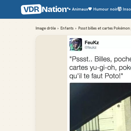
VDR
Nation
🐾
Animaux
🖤
Humour noir
🤯
Inso
Image drôle
›
Enfants
›
Pssst billes et cartes Pokémon