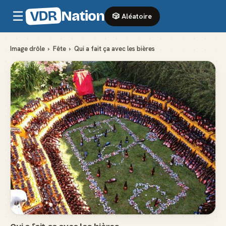
VDR
Nation
☰
🎲 Aléatoire
Image drôle
›
Fête
›
Qui a fait ça avec les bières