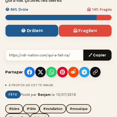
Qui a fait ça avec les bières
😂
86
% Drôle
🥶
14
% Fragile
😂 Drôle
🥶 Fragile
95
16
🔗 Copier
Partager
À PROPOS DE CETTE IMAGE
Posté par
Benjam
le
10/07/2018
FÊTE
#bière
#fête
#installation
#mosaïque