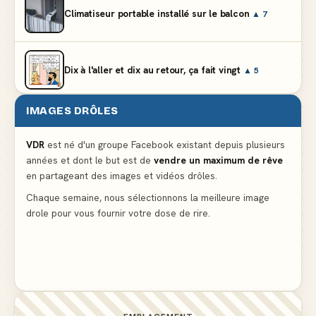
Climatiseur portable installé sur le balcon
▲ 7
Dix à l'aller et dix au retour, ça fait vingt
▲ 5
IMAGES DRÔLES
Et vous prétendez que la lumière du frigo s'éteint
▲ 8
VDR
est né d'un groupe Facebook existant depuis plusieurs
années et dont le but est de
vendre un maximum de rêve
Lidl propose un climatiseur avec gants de boxe et
en partageant des images et vidéos drôles.
protège-dent offerts
▲ 4
Chaque semaine, nous sélectionnons la meilleure image
drole pour vous fournir votre dose de rire.
Le problème cardiaque du médecin
▲ 6