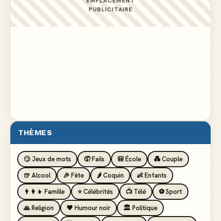
EMPLACEMENT
PUBLICITAIRE
THÈMES
😏 Jeux de mots
🤦 Fails
🎒 École
💑 Couple
🍺 Alcool
🎉 Fête
🌶️ Coquin
👶 Enfants
👨‍👩‍👧 Famille
⭐ Célébrités
📺 Télé
⚽ Sport
🙏 Religion
🖤 Humour noir
🏛️ Politique