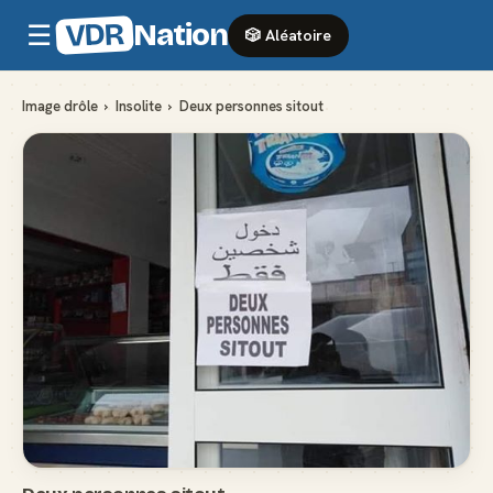
VDR
Nation
☰
🎲 Aléatoire
Image drôle
›
Insolite
›
Deux personnes sitout