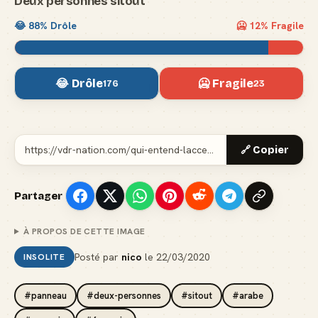
Deux personnes sitout
😂
88
% Drôle
🥶
12
% Fragile
😂 Drôle
🥶 Fragile
176
23
🔗 Copier
Partager
À PROPOS DE CETTE IMAGE
Posté par
nico
le
22/03/2020
INSOLITE
#panneau
#deux-personnes
#sitout
#arabe