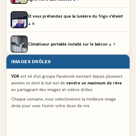
Et vous prétendez que la lumière du frigo s'éteint
▲ 8
Climatiseur portable installé sur le balcon
▲ 7
IMAGES DRÔLES
Le mendiant revient avec un livre de cuisine
▲ 5
VDR
est né d'un groupe Facebook existant depuis plusieurs
années et dont le but est de
vendre un maximum de rêve
Ne pleure pas mon Martin, c'est juste du football
en partageant des images et vidéos drôles.
▲ 5
Chaque semaine, nous sélectionnons la meilleure image
drole pour vous fournir votre dose de rire.
La preuve flagrante que la presse nous cache des
détails importants
▲ 4