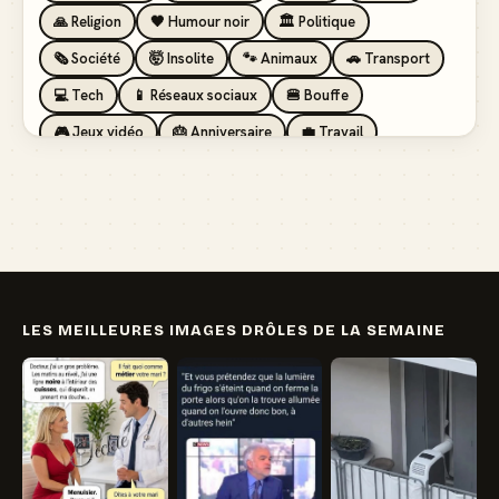
🙏 Religion
🖤 Humour noir
🏛️ Politique
🗞️ Société
🤯 Insolite
🐾 Animaux
🚗 Transport
💻 Tech
📱 Réseaux sociaux
🍔 Bouffe
🎮 Jeux vidéo
🎂 Anniversaire
💼 Travail
🏖️ Vacances
💸 Argent
🏥 Santé
👯 Amis
LES MEILLEURES IMAGES DRÔLES DE LA SEMAINE