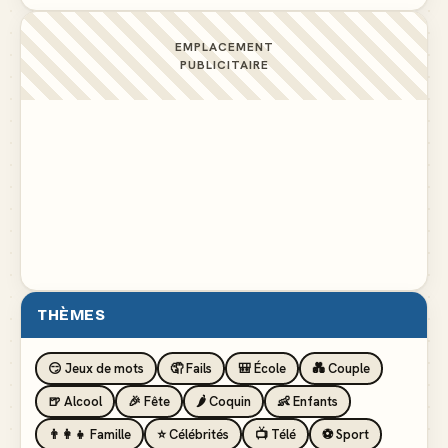
EMPLACEMENT
PUBLICITAIRE
THÈMES
😏 Jeux de mots
🤦 Fails
🎒 École
💑 Couple
🍺 Alcool
🎉 Fête
🌶️ Coquin
👶 Enfants
👨‍👩‍👧 Famille
⭐ Célébrités
📺 Télé
⚽ Sport