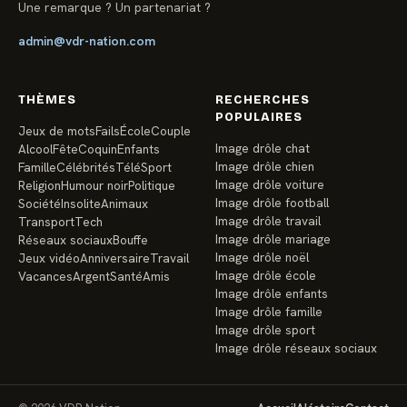
Une remarque ? Un partenariat ?
admin@vdr-nation.com
THÈMES
RECHERCHES
POPULAIRES
Jeux de mots
Fails
École
Couple
Image drôle chat
Alcool
Fête
Coquin
Enfants
Image drôle chien
Famille
Célébrités
Télé
Sport
Image drôle voiture
Religion
Humour noir
Politique
Image drôle football
Société
Insolite
Animaux
Image drôle travail
Transport
Tech
Image drôle mariage
Réseaux sociaux
Bouffe
Image drôle noël
Jeux vidéo
Anniversaire
Travail
Image drôle école
Vacances
Argent
Santé
Amis
Image drôle enfants
Image drôle famille
Image drôle sport
Image drôle réseaux sociaux