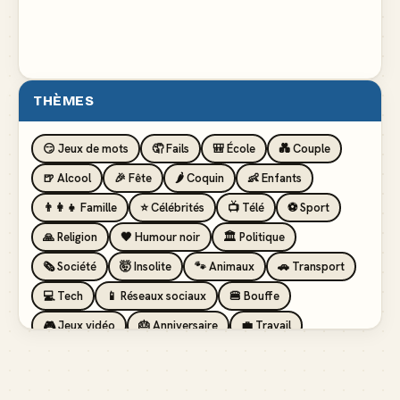
THÈMES
😏 Jeux de mots
🤦 Fails
🎒 École
💑 Couple
🍺 Alcool
🎉 Fête
🌶️ Coquin
👶 Enfants
👨‍👩‍👧 Famille
⭐ Célébrités
📺 Télé
⚽ Sport
🙏 Religion
🖤 Humour noir
🏛️ Politique
🗞️ Société
🤯 Insolite
🐾 Animaux
🚗 Transport
💻 Tech
📱 Réseaux sociaux
🍔 Bouffe
🎮 Jeux vidéo
🎂 Anniversaire
💼 Travail
🏖️ Vacances
💸 Argent
🏥 Santé
👯 Amis