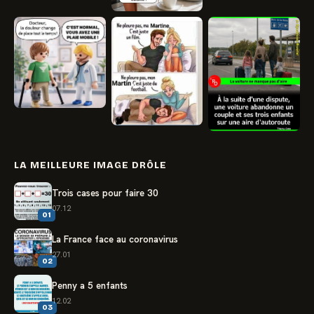
LA MEILLEURE IMAGE DRÔLE
Trois cases pour faire 30
07.12
01
La France face au coronavirus
27.01
02
Penny a 5 enfants
12.02
03