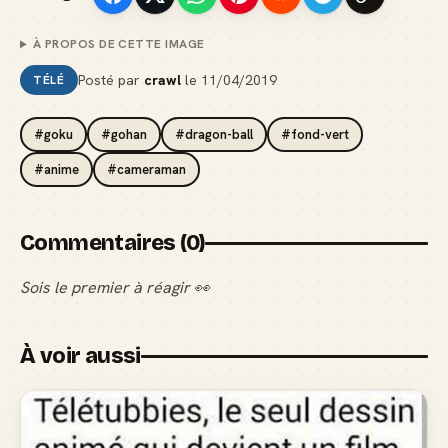
À PROPOS DE CETTE IMAGE
Posté par
crawl
le
11/04/2019
TÉLÉ
#goku
#gohan
#dragon-ball
#fond-vert
#anime
#cameraman
Commentaires (0)
Sois le premier à réagir 👀
À voir aussi