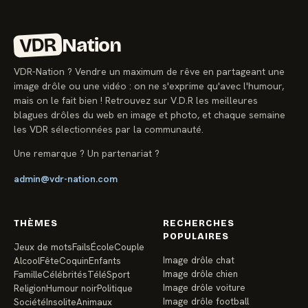
VDR
Nation
VDR-Nation ? Vendre un maximum de rêve en partageant une
image drôle ou une vidéo : on ne s'exprime qu'avec l'humour,
mais on le fait bien ! Retrouvez sur V.D.R les meilleures
blagues drôles du web en image et photo, et chaque semaine
les VDR sélectionnées par la communauté.
Une remarque ? Un partenariat ?
admin@vdr-nation.com
THÈMES
RECHERCHES
POPULAIRES
Jeux de mots
Fails
École
Couple
Image drôle chat
Alcool
Fête
Coquin
Enfants
Image drôle chien
Famille
Célébrités
Télé
Sport
Image drôle voiture
Religion
Humour noir
Politique
Image drôle football
Société
Insolite
Animaux