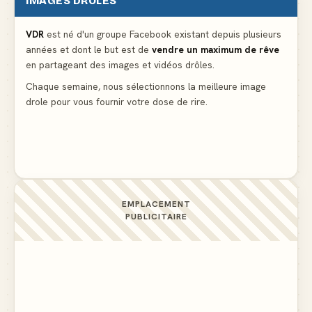
IMAGES DRÔLES
Partager l'addition alors que vous n'avez pris
qu'une entrée
▲ 536
VDR
est né d'un groupe Facebook existant depuis plusieurs
années et dont le but est de
vendre un maximum de rêve
en partageant des images et vidéos drôles.
Le mendiant revient avec un livre de cuisine
▲ 4
Chaque semaine, nous sélectionnons la meilleure image
drole pour vous fournir votre dose de rire.
La voisine en bikini pour que le mari tonde la
pelouse
▲ 4
EMPLACEMENT
PUBLICITAIRE