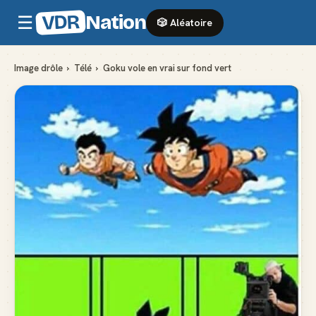
VDR
Nation
☰
🎲 Aléatoire
Image drôle
›
Télé
›
Goku vole en vrai sur fond vert