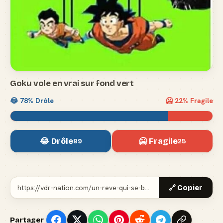
Goku vole en vrai sur fond vert
😂
78
% Drôle
🥶
22
% Fragile
😂 Drôle
🥶 Fragile
89
25
🔗 Copier
Partager