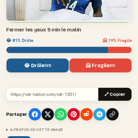
Fermer les yeux 5 min le matin
😂
81
% Drôle
🥶
19
% Fragile
😂 Drôle
🥶 Fragile
125
30
🔗 Copier
Partager
À PROPOS DE CETTE IMAGE