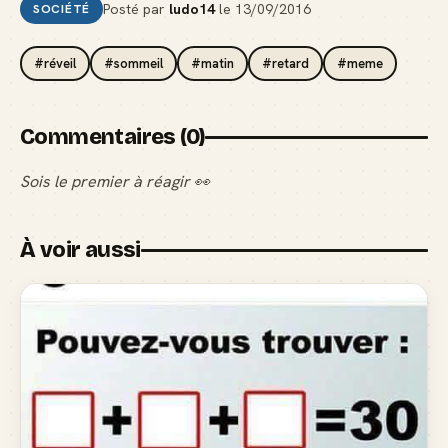
Posté par
ludo14
le
13/09/2016
SOCIÉTÉ
#réveil
#sommeil
#matin
#retard
#meme
Commentaires (0)
Sois le premier à réagir 👀
À voir aussi