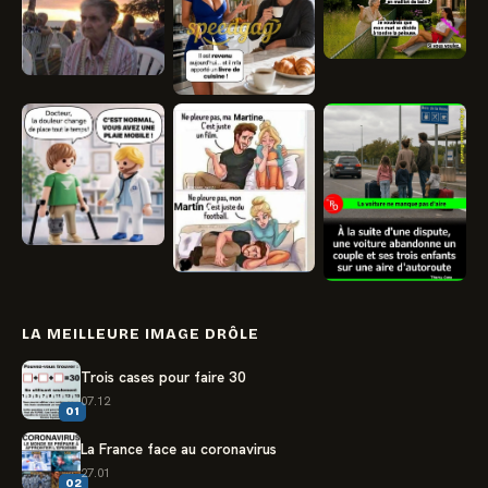
LA MEILLEURE IMAGE DRÔLE
Trois cases pour faire 30
07.12
01
La France face au coronavirus
27.01
02