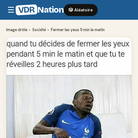
VDR
Nation
☰
🎲 Aléatoire
Image drôle
›
Société
›
Fermer les yeux 5 min le matin