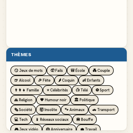
THÈMES
😏 Jeux de mots
🤦 Fails
🎒 École
💑 Couple
🍺 Alcool
🎉 Fête
🌶️ Coquin
👶 Enfants
👨‍👩‍👧 Famille
⭐ Célébrités
📺 Télé
⚽ Sport
🙏 Religion
🖤 Humour noir
🏛️ Politique
🗞️ Société
🤯 Insolite
🐾 Animaux
🚗 Transport
💻 Tech
📱 Réseaux sociaux
🍔 Bouffe
🎮 Jeux vidéo
🎂 Anniversaire
💼 Travail