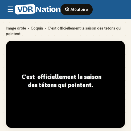
VDR
Nation
☰
🎲 Aléatoire
Image drôle
›
Coquin
›
C'est officiellement la saison des tétons qui
pointent