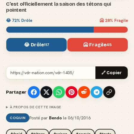
C'est officiellement la saison des tétons qui
pointent
😂
72
% Drôle
🥶
28
% Fragile
😂 Drôle
🥶 Fragile
117
45
🔗 Copier
Partager
À PROPOS DE CETTE IMAGE
Posté par
Bendo
le
06/10/2016
COQUIN