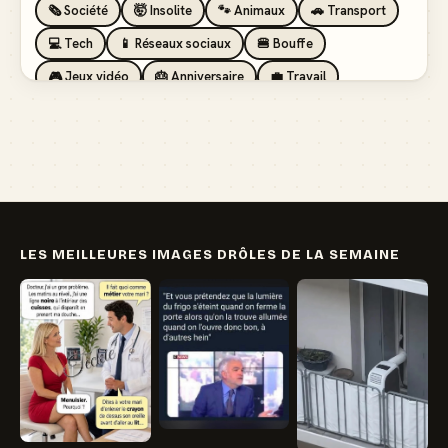
🗞️ Société
🤯 Insolite
🐾 Animaux
🚗 Transport
💻 Tech
📱 Réseaux sociaux
🍔 Bouffe
🎮 Jeux vidéo
🎂 Anniversaire
💼 Travail
🏖️ Vacances
💸 Argent
🏥 Santé
👯 Amis
LES MEILLEURES IMAGES DRÔLES DE LA SEMAINE