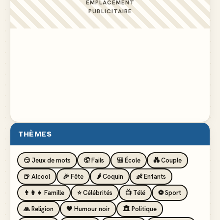
EMPLACEMENT
PUBLICITAIRE
THÈMES
😏 Jeux de mots
🤦 Fails
🎒 École
💑 Couple
🍺 Alcool
🎉 Fête
🌶️ Coquin
👶 Enfants
👨‍👩‍👧 Famille
⭐ Célébrités
📺 Télé
⚽ Sport
🙏 Religion
🖤 Humour noir
🏛️ Politique