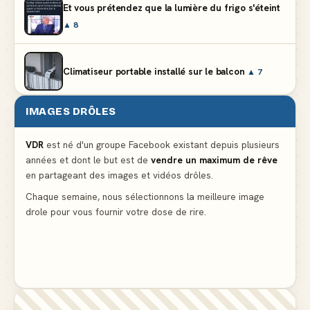
Et vous prétendez que la lumière du frigo s'éteint
▲ 8
Climatiseur portable installé sur le balcon
▲ 7
IMAGES DRÔLES
Le problème cardiaque du médecin
▲ 6
VDR
est né d'un groupe Facebook existant depuis plusieurs
années et dont le but est de
vendre un maximum de rêve
La voisine en bikini pour que le mari tonde la
en partageant des images et vidéos drôles.
pelouse
▲ 6
Chaque semaine, nous sélectionnons la meilleure image
drole pour vous fournir votre dose de rire.
Docteur, la douleur change de place tout le temps !
▲ 6