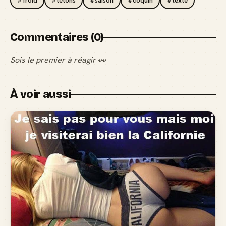
#froid
#tétons
#saison
#coquin
#texte
Commentaires (0)
Sois le premier à réagir 👀
À voir aussi