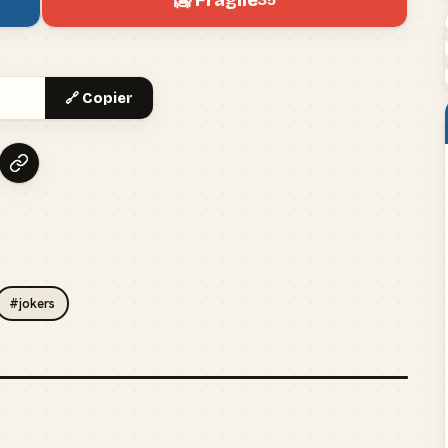
🥶 Fragile
35
🔗 Copier
#jokers