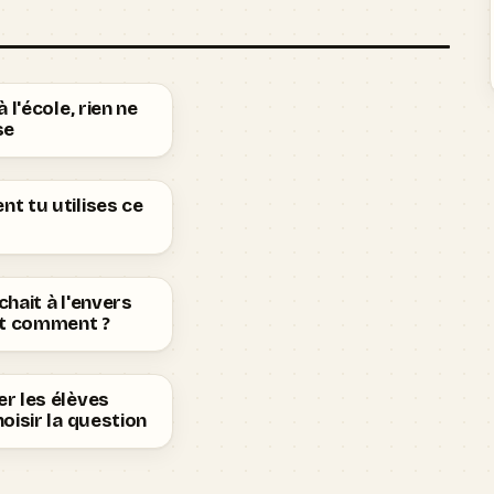
 l'école, rien ne
se
t tu utilises ce
hait à l'envers
st comment ?
r les élèves
oisir la question