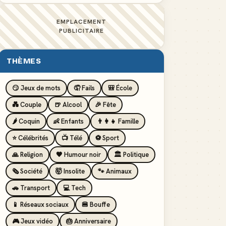
EMPLACEMENT
PUBLICITAIRE
THÈMES
😏 Jeux de mots
🤦 Fails
🎒 École
💑 Couple
🍺 Alcool
🎉 Fête
🌶️ Coquin
👶 Enfants
👨‍👩‍👧 Famille
⭐ Célébrités
📺 Télé
⚽ Sport
🙏 Religion
🖤 Humour noir
🏛️ Politique
🗞️ Société
🤯 Insolite
🐾 Animaux
🚗 Transport
💻 Tech
📱 Réseaux sociaux
🍔 Bouffe
🎮 Jeux vidéo
🎂 Anniversaire