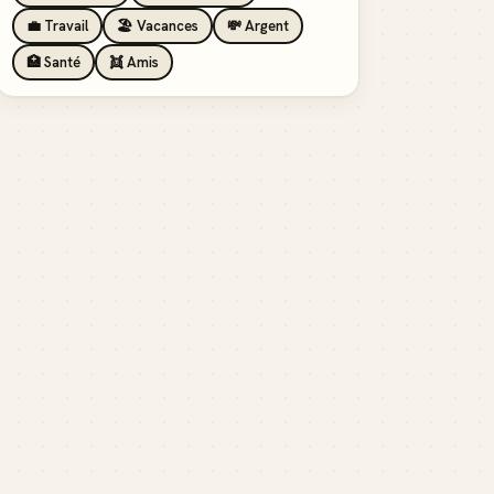
💼 Travail
🏖️ Vacances
💸 Argent
🏥 Santé
👯 Amis