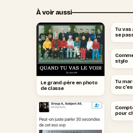
À voir aussi
Tu vas à
se pas
Commen
stylo
Tu marc
Le grand-père en photo
ou c'e
de classe
Compte
pour ch