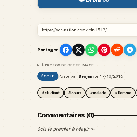
😂 Drôle
108
Partager
À PROPOS DE CETTE IMAGE
Posté par
Benjam
le
17/10/2016
ÉCOLE
#étudiant
#cours
#malade
#flemme
Commentaires (0)
Sois le premier à réagir 👀