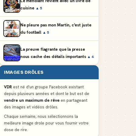
Le mendiant revient avec un livre de
cuisine
▲ 5
Ne pleure pas mon Martin, c'est juste
du football
▲ 5
La preuve flagrante que la presse
nous cache des détails importants
▲ 4
IMAGES DRÔLES
VDR
est né d'un groupe Facebook existant
depuis plusieurs années et dont le but est de
vendre un maximum de rêve
en partageant
des images et vidéos drôles.
Chaque semaine, nous sélectionnons la
meilleure image drole pour vous fournir votre
dose de rire.