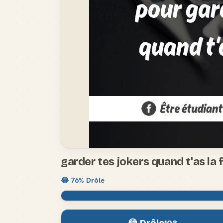
garder tes jokers quand t'as la
😂
76
% Drôle