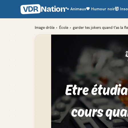
VDR
Nation
🐾
Animaux
🖤
Humour noir
🤯
Inso
Image drôle
›
École
›
garder tes jokers quand t'as la 