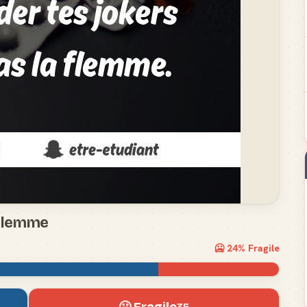
 flemme
🥶
24
% Fragile