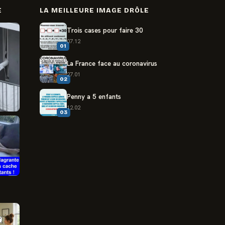
E
LA MEILLEURE IMAGE DRÔLE
Trois cases pour faire 30
07.12
01
La France face au coronavirus
27.01
02
Penny a 5 enfants
12.02
03