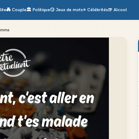
lite
💑
Couple
🏛️
Politique
😏
Jeux de mots
⭐
Célébrités
🍺
Alcool
flemme