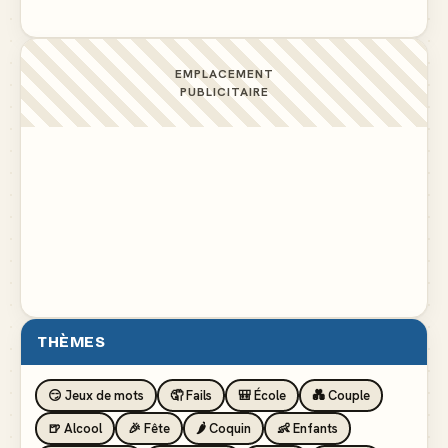
EMPLACEMENT
PUBLICITAIRE
THÈMES
😏 Jeux de mots
🤦 Fails
🎒 École
💑 Couple
🍺 Alcool
🎉 Fête
🌶️ Coquin
👶 Enfants