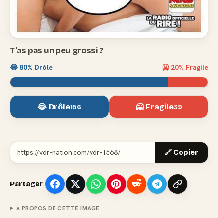
T'as pas un peu grossi ?
😂
80
% Drôle
🥶
20
% Fragile
😂 Drôle
🥶 Fragile
156
39
🔗 Copier
Partager
À PROPOS DE CETTE IMAGE