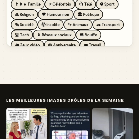
👨‍👩‍👧 Famille
⭐ Célébrités
📺 Télé
⚽ Sport
🙏 Religion
🖤 Humour noir
🏛️ Politique
🗞️ Société
🤯 Insolite
🐾 Animaux
🚗 Transport
💻 Tech
📱 Réseaux sociaux
🍔 Bouffe
🎮 Jeux vidéo
🎂 Anniversaire
💼 Travail
🏖️ Vacances
💸 Argent
🏥 Santé
👯 Amis
LES MEILLEURES IMAGES DRÔLES DE LA SEMAINE