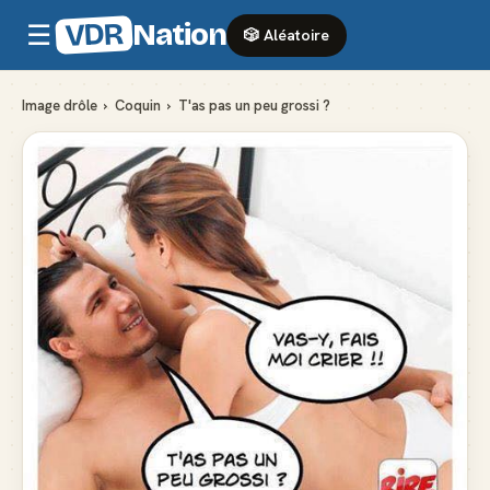
VDR
Nation
☰
🎲 Aléatoire
Image drôle
›
Coquin
›
T'as pas un peu grossi ?