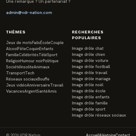
Une remarque ? Un partenariat ?
admin@vdr-nation.com
THÈMES
RECHERCHES
POPULAIRES
Jeux de mots
Fails
École
Couple
Image drôle chat
Alcool
Fête
Coquin
Enfants
Image drôle chien
Famille
Célébrités
Télé
Sport
Image drôle voiture
Religion
Humour noir
Politique
Image drôle football
Société
Insolite
Animaux
Image drôle travail
Transport
Tech
Image drôle mariage
Réseaux sociaux
Bouffe
Image drôle noël
Jeux vidéo
Anniversaire
Travail
Image drôle école
Vacances
Argent
Santé
Amis
Image drôle enfants
Image drôle famille
Image drôle sport
Image drôle réseaux sociaux
© 2026 VDR Nation
Accueil
Aléatoire
Contact