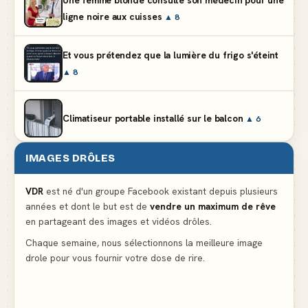
Une femme blonde consulte son médecin pour une
ligne noire aux cuisses
▲ 8
Et vous prétendez que la lumière du frigo s'éteint
▲ 8
Climatiseur portable installé sur le balcon
▲ 6
IMAGES DRÔLES
Partager l'addition alors que vous n'avez pris
qu'une entrée
▲ 536
VDR
est né d'un groupe Facebook existant depuis plusieurs
années et dont le but est de
vendre un maximum de rêve
en partageant des images et vidéos drôles.
Le mendiant revient avec un livre de cuisine
▲ 4
Chaque semaine, nous sélectionnons la meilleure image
drole pour vous fournir votre dose de rire.
La voisine en bikini pour que le mari tonde la
pelouse
▲ 4