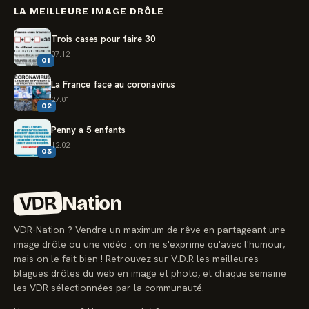
LA MEILLEURE IMAGE DRÔLE
Trois cases pour faire 30
07.12
01
La France face au coronavirus
27.01
02
Penny a 5 enfants
12.02
03
VDR
Nation
VDR-Nation ? Vendre un maximum de rêve en partageant une
image drôle ou une vidéo : on ne s'exprime qu'avec l'humour,
mais on le fait bien ! Retrouvez sur V.D.R les meilleures
blagues drôles du web en image et photo, et chaque semaine
les VDR sélectionnées par la communauté.