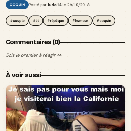
Posté par
ludo14
le
26/10/2016
COQUIN
#couple
#lit
#réplique
#humour
#coquin
Commentaires (0)
Sois le premier à réagir 👀
À voir aussi