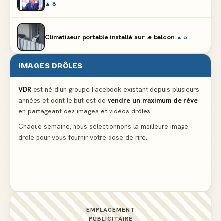
▲ 8
Climatiseur portable installé sur le balcon
▲ 6
IMAGES DRÔLES
Partager l'addition alors que vous n'avez pris
qu'une entrée
▲ 537
VDR
est né d'un groupe Facebook existant depuis plusieurs
années et dont le but est de
vendre un maximum de rêve
en partageant des images et vidéos drôles.
Le mendiant revient avec un livre de cuisine
▲ 5
Chaque semaine, nous sélectionnons la meilleure image
drole pour vous fournir votre dose de rire.
C'est ma 3ème culotte qui disparait, je crois que
c'est elle
▲ 4
EMPLACEMENT
PUBLICITAIRE