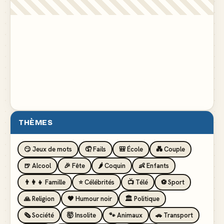
THÈMES
😏 Jeux de mots
🤦 Fails
🎒 École
💑 Couple
🍺 Alcool
🎉 Fête
🌶️ Coquin
👶 Enfants
👨‍👩‍👧 Famille
⭐ Célébrités
📺 Télé
⚽ Sport
🙏 Religion
🖤 Humour noir
🏛️ Politique
🗞️ Société
🤯 Insolite
🐾 Animaux
🚗 Transport