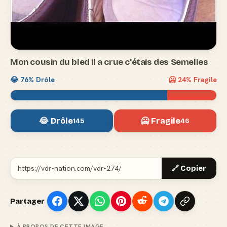
Mon cousin du bled il a crue c'étais des Semelles
😂
76
% Drôle
🥶
24
% Fragile
😂 Drôle
🥶 Fragile
145
46
🔗 Copier
Partager
À PROPOS DE CETTE IMAGE