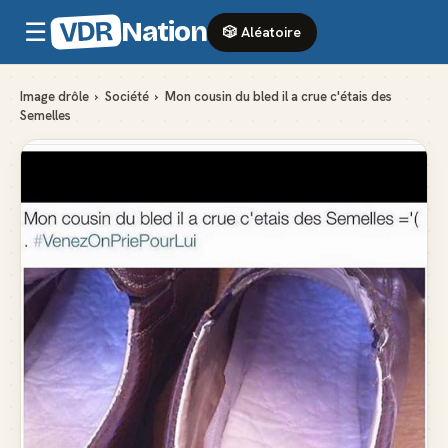
VDR
Nation
☰
🎲 Aléatoire
Image drôle
›
Société
›
Mon cousin du bled il a crue c'étais des
Semelles