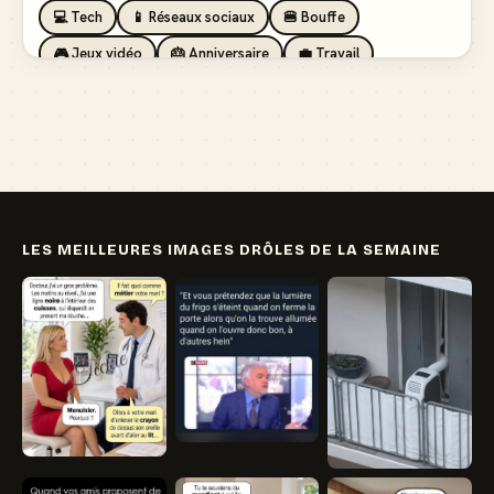
💻 Tech
📱 Réseaux sociaux
🍔 Bouffe
🎮 Jeux vidéo
🎂 Anniversaire
💼 Travail
🏖️ Vacances
💸 Argent
🏥 Santé
👯 Amis
LES MEILLEURES IMAGES DRÔLES DE LA SEMAINE