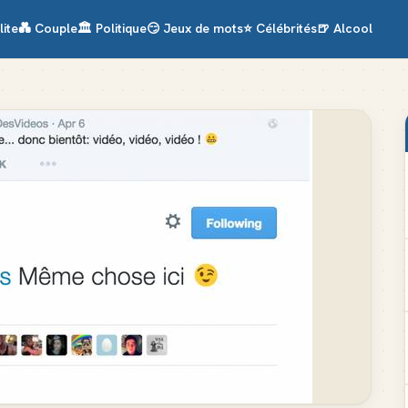
lite
💑
Couple
🏛️
Politique
😏
Jeux de mots
⭐
Célébrités
🍺
Alcool