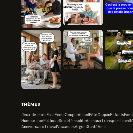
THÈMES
Jeux de mots
Fails
École
Couple
Alcool
Fête
Coquin
Enfants
Famil
Humour noir
Politique
Société
Insolite
Animaux
Transport
Tech
Ré
Anniversaire
Travail
Vacances
Argent
Santé
Amis