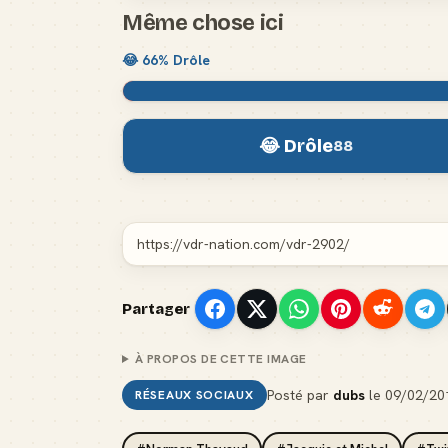
Même chose ici
😂
66
% Drôle
😂 Drôle
88
Partager
À PROPOS DE CETTE IMAGE
Posté par
dubs
le
09/02/20
RÉSEAUX SOCIAUX