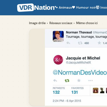
VDR
Nation
🐾
Animaux
🖤
Humour noir
🤯
Inso
Image drôle
›
Réseaux sociaux
›
Même chose ici