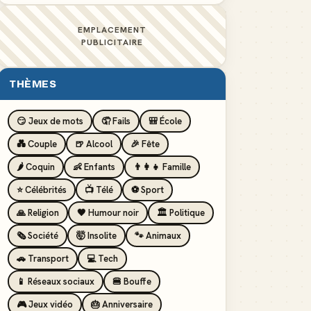
EMPLACEMENT
PUBLICITAIRE
THÈMES
😏 Jeux de mots
🤦 Fails
🎒 École
💑 Couple
🍺 Alcool
🎉 Fête
🌶️ Coquin
👶 Enfants
👨‍👩‍👧 Famille
⭐ Célébrités
📺 Télé
⚽ Sport
🙏 Religion
🖤 Humour noir
🏛️ Politique
🗞️ Société
🤯 Insolite
🐾 Animaux
🚗 Transport
💻 Tech
📱 Réseaux sociaux
🍔 Bouffe
🎮 Jeux vidéo
🎂 Anniversaire