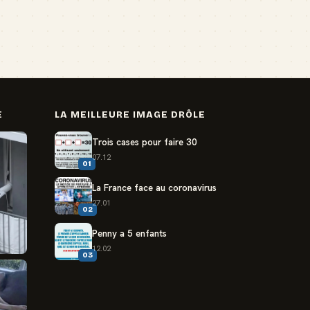
E
LA MEILLEURE IMAGE DRÔLE
Trois cases pour faire 30
07.12
01
La France face au coronavirus
27.01
02
Penny a 5 enfants
12.02
03