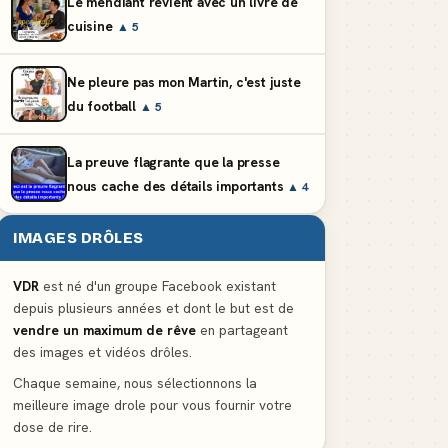
Le mendiant revient avec un livre de
cuisine
▲ 5
Ne pleure pas mon Martin, c'est juste
du football
▲ 5
La preuve flagrante que la presse
nous cache des détails importants
▲ 4
IMAGES DRÔLES
VDR
est né d'un groupe Facebook existant
depuis plusieurs années et dont le but est de
vendre un maximum de rêve
en partageant
des images et vidéos drôles.
Chaque semaine, nous sélectionnons la
meilleure image drole pour vous fournir votre
dose de rire.