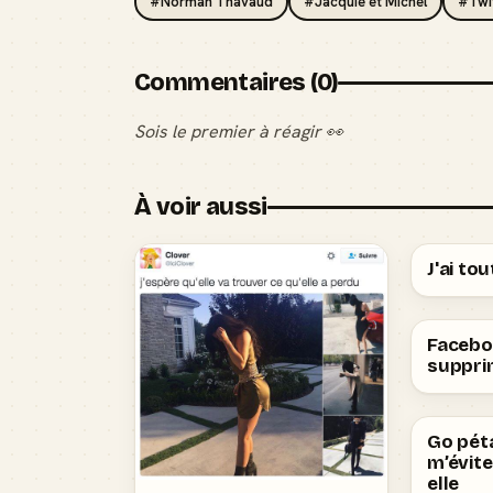
#Norman Thavaud
#Jacquie et Michel
#Twi
Commentaires (0)
Sois le premier à réagir 👀
À voir aussi
J'ai to
Faceboo
suppri
Go pét
m’évite
elle