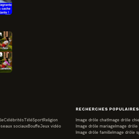
RECHERCHES POPULAIRES
le
Célébrités
Télé
Sport
Religion
Image drôle chat
Image drôle chi
seaux sociaux
Bouffe
Jeux vidéo
Image drôle mariage
Image drôle
Image drôle famille
Image drôle s