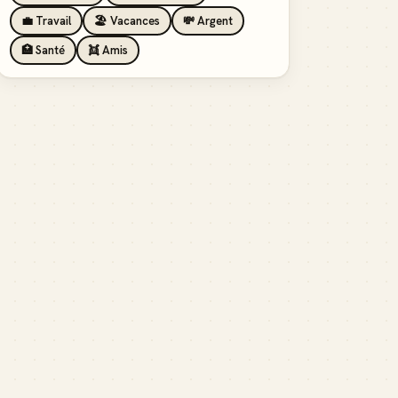
💼 Travail
🏖️ Vacances
💸 Argent
🏥 Santé
👯 Amis