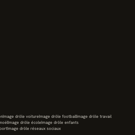
en
Image drôle voiture
Image drôle football
Image drôle travail
 noël
Image drôle école
Image drôle enfants
port
Image drôle réseaux sociaux