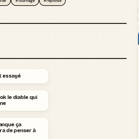
tter
#tournage
#réponse
ut essayé
k le diable qui
me
anque ça
ra de penser à