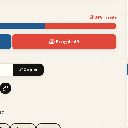
🥶
34
% Fragile
🥶 Fragile
45
🔗 Copier
17