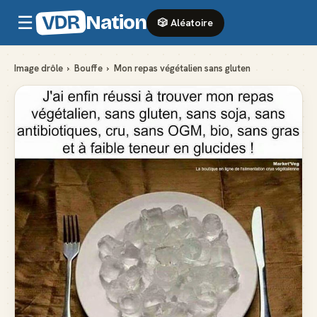
VDR
Nation
☰
🎲 Aléatoire
Image drôle
›
Bouffe
›
Mon repas végétalien sans gluten