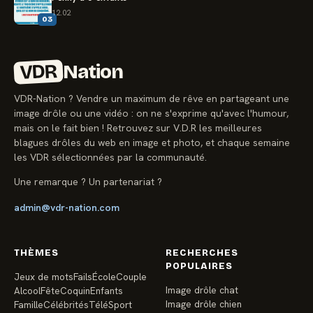
12.02
03
VDR
Nation
VDR-Nation ? Vendre un maximum de rêve en partageant une
image drôle ou une vidéo : on ne s'exprime qu'avec l'humour,
mais on le fait bien ! Retrouvez sur V.D.R les meilleures
blagues drôles du web en image et photo, et chaque semaine
les VDR sélectionnées par la communauté.
Une remarque ? Un partenariat ?
admin@vdr-nation.com
THÈMES
RECHERCHES
POPULAIRES
Jeux de mots
Fails
École
Couple
Image drôle chat
Alcool
Fête
Coquin
Enfants
Image drôle chien
Famille
Célébrités
Télé
Sport