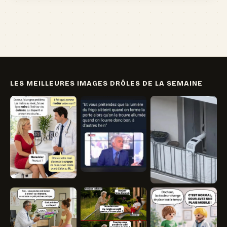
🏖️ Vacances
💸 Argent
🏥 Santé
👯 Amis
LES MEILLEURES IMAGES DRÔLES DE LA SEMAINE