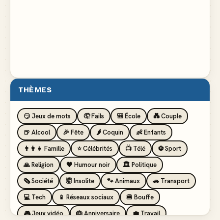
THÈMES
😏 Jeux de mots
🤦 Fails
🎒 École
💑 Couple
🍺 Alcool
🎉 Fête
🌶️ Coquin
👶 Enfants
👨‍👩‍👧 Famille
⭐ Célébrités
📺 Télé
⚽ Sport
🙏 Religion
🖤 Humour noir
🏛️ Politique
🗞️ Société
🤯 Insolite
🐾 Animaux
🚗 Transport
💻 Tech
📱 Réseaux sociaux
🍔 Bouffe
🎮 Jeux vidéo
🎂 Anniversaire
💼 Travail