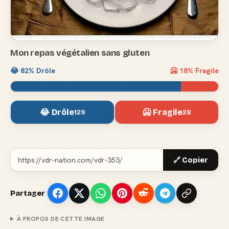
Mon repas végétalien sans gluten
😂
82
% Drôle
🥶
18
% Fragile
😂 Drôle
🥶 Fragile
129
28
🔗 Copier
Partager
À PROPOS DE CETTE IMAGE