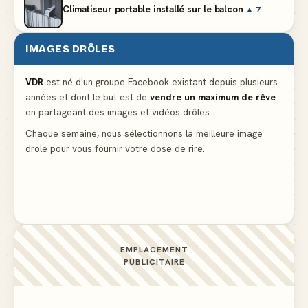
Climatiseur portable installé sur le balcon
▲ 7
IMAGES DRÔLES
Le problème cardiaque du médecin
▲ 6
VDR
est né d'un groupe Facebook existant depuis plusieurs
années et dont le but est de
vendre un maximum de rêve
La voisine en bikini pour que le mari tonde la
en partageant des images et vidéos drôles.
pelouse
▲ 6
Chaque semaine, nous sélectionnons la meilleure image
drole pour vous fournir votre dose de rire.
Docteur, la douleur change de place tout le temps !
▲ 6
EMPLACEMENT
PUBLICITAIRE