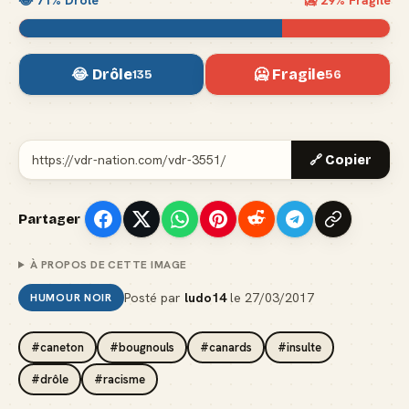
😂
71
% Drôle
🥶
29
% Fragile
😂 Drôle
🥶 Fragile
135
56
🔗 Copier
Partager
À PROPOS DE CETTE IMAGE
Posté par
ludo14
le
27/03/2017
HUMOUR NOIR
#caneton
#bougnouls
#canards
#insulte
#drôle
#racisme