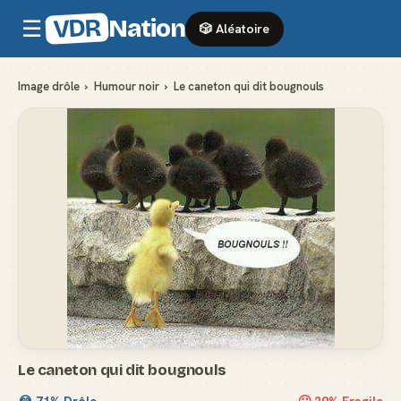
VDR
Nation
☰
🎲 Aléatoire
Image drôle
›
Humour noir
›
Le caneton qui dit bougnouls
Le caneton qui dit bougnouls