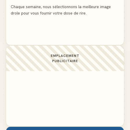
▲ 5
Chaque semaine, nous sélectionnons la meilleure image
drole pour vous fournir votre dose de rire.
La preuve flagrante que la presse nous cache des
détails importants
▲ 4
EMPLACEMENT
PUBLICITAIRE