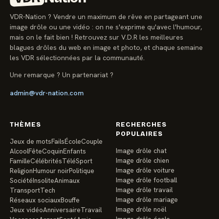
VDR-Nation ? Vendre un maximum de rêve en partageant une
image drôle ou une vidéo : on ne s'exprime qu'avec l'humour,
mais on le fait bien ! Retrouvez sur V.D.R les meilleures
blagues drôles du web en image et photo, et chaque semaine
les VDR sélectionnées par la communauté.
Une remarque ? Un partenariat ?
admin@vdr-nation.com
THÈMES
RECHERCHES
POPULAIRES
Jeux de mots
Fails
École
Couple
Image drôle chat
Alcool
Fête
Coquin
Enfants
Image drôle chien
Famille
Célébrités
Télé
Sport
Image drôle voiture
Religion
Humour noir
Politique
Image drôle football
Société
Insolite
Animaux
Image drôle travail
Transport
Tech
Image drôle mariage
Réseaux sociaux
Bouffe
Image drôle noël
Jeux vidéo
Anniversaire
Travail
Image drôle école