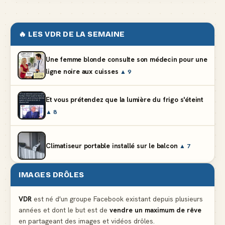
🔥 LES VDR DE LA SEMAINE
Une femme blonde consulte son médecin pour une
ligne noire aux cuisses
▲ 9
Et vous prétendez que la lumière du frigo s'éteint
▲ 8
Climatiseur portable installé sur le balcon
▲ 7
IMAGES DRÔLES
Le mendiant revient avec un livre de cuisine
▲ 5
VDR
est né d'un groupe Facebook existant depuis plusieurs
années et dont le but est de
vendre un maximum de rêve
Ne pleure pas mon Martin, c'est juste du football
en partageant des images et vidéos drôles.