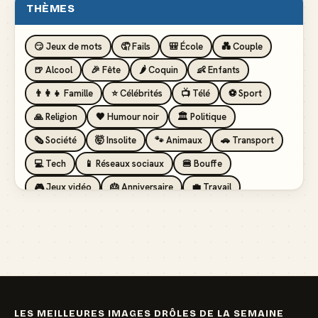
THÈMES
😏 Jeux de mots
🤦 Fails
🎒 École
💑 Couple
🍺 Alcool
🎉 Fête
🌶️ Coquin
👶 Enfants
👨‍👩‍👧 Famille
⭐ Célébrités
📺 Télé
⚽ Sport
🙏 Religion
🖤 Humour noir
🏛️ Politique
🗞️ Société
🤯 Insolite
🐾 Animaux
🚗 Transport
💻 Tech
📱 Réseaux sociaux
🍔 Bouffe
🎮 Jeux vidéo
🎂 Anniversaire
💼 Travail
🏖️ Vacances
💸 Argent
🏥 Santé
👯 Amis
LES MEILLEURES IMAGES DRÔLES DE LA SEMAINE