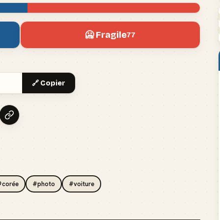
🥶 Fragile
77
🔗 Copier
#corée
#photo
#voiture