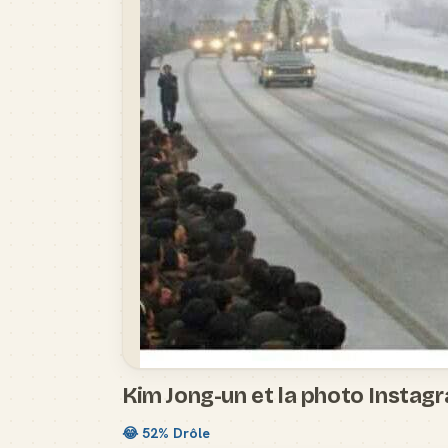
Kim Jong-un et la photo Instagr
😂
52
% Drôle