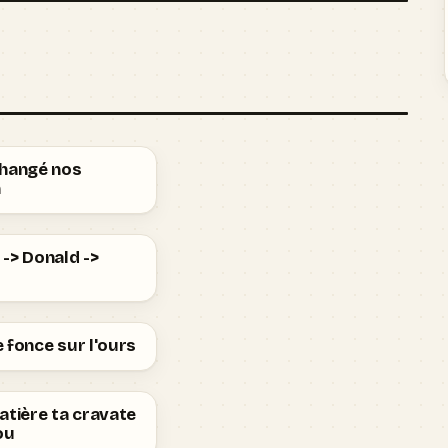
changé nos
n
-> Donald ->
 fonce sur l'ours
atière ta cravate
ou