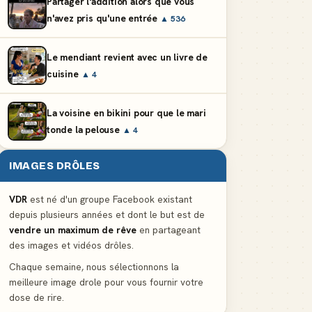
Partager l'addition alors que vous
n'avez pris qu'une entrée
▲ 536
Le mendiant revient avec un livre de
cuisine
▲ 4
La voisine en bikini pour que le mari
tonde la pelouse
▲ 4
IMAGES DRÔLES
VDR
est né d'un groupe Facebook existant
depuis plusieurs années et dont le but est de
vendre un maximum de rêve
en partageant
des images et vidéos drôles.
Chaque semaine, nous sélectionnons la
meilleure image drole pour vous fournir votre
dose de rire.