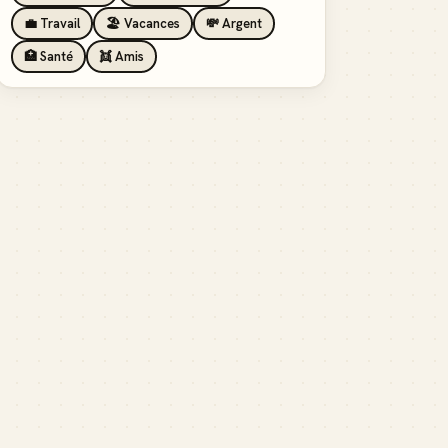
💼 Travail
🏖️ Vacances
💸 Argent
🏥 Santé
👯 Amis