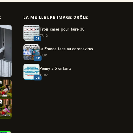
E
LA MEILLEURE IMAGE DRÔLE
Trois cases pour faire 30
07.12
01
La France face au coronavirus
27.01
02
Penny a 5 enfants
12.02
03