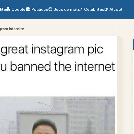
lite
💑
Couple
🏛️
Politique
😏
Jeux de mots
⭐
Célébrités
🍺
Alcool
gram interdite