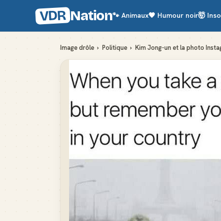
VDR
Nation
🐾
Animaux
🖤
Humour noir
🤯
Inso
Image drôle
›
Politique
›
Kim Jong-un et la photo Insta