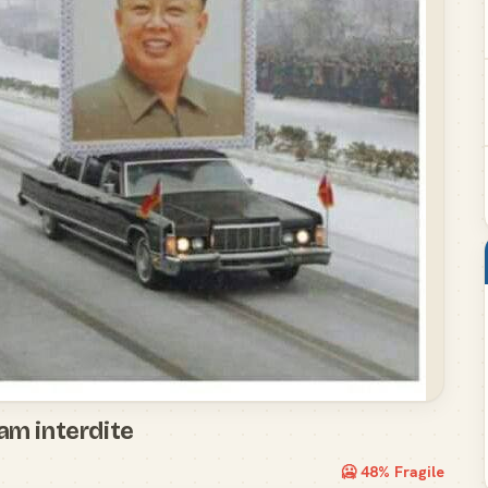
am interdite
🥶
48
% Fragile