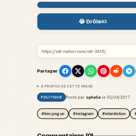
😂 Drôle
83
Partager
À PROPOS DE CETTE IMAGE
Posté par
ophelie
le
02/04/2017
POLITIQUE
#kim jong un
#instagram
#interdiction