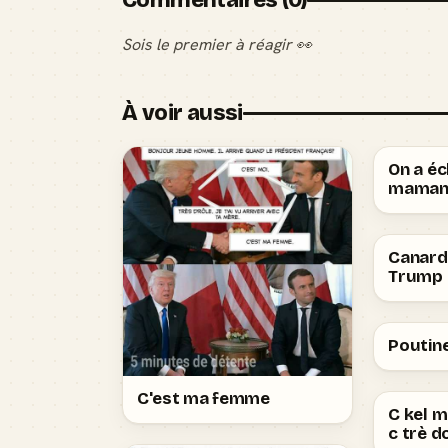
Commentaires (0)
Sois le premier à réagir 👀
À voir aussi
On a é
mama
Canard 
Trump
Poutine
C'est ma femme
C kel m
c trè d