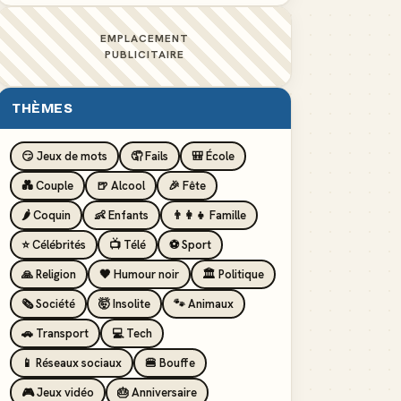
EMPLACEMENT
PUBLICITAIRE
THÈMES
😏 Jeux de mots
🤦 Fails
🎒 École
💑 Couple
🍺 Alcool
🎉 Fête
🌶️ Coquin
👶 Enfants
👨‍👩‍👧 Famille
⭐ Célébrités
📺 Télé
⚽ Sport
🙏 Religion
🖤 Humour noir
🏛️ Politique
🗞️ Société
🤯 Insolite
🐾 Animaux
🚗 Transport
💻 Tech
📱 Réseaux sociaux
🍔 Bouffe
🎮 Jeux vidéo
🎂 Anniversaire