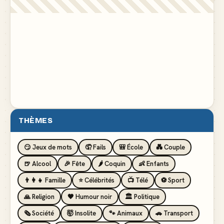
THÈMES
😏 Jeux de mots
🤦 Fails
🎒 École
💑 Couple
🍺 Alcool
🎉 Fête
🌶️ Coquin
👶 Enfants
👨‍👩‍👧 Famille
⭐ Célébrités
📺 Télé
⚽ Sport
🙏 Religion
🖤 Humour noir
🏛️ Politique
🗞️ Société
🤯 Insolite
🐾 Animaux
🚗 Transport