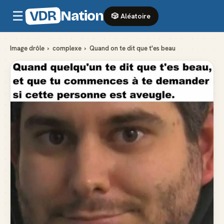
VDR
Nation
☰
🎲 Aléatoire
Image drôle
›
complexe
›
Quand on te dit que t'es beau