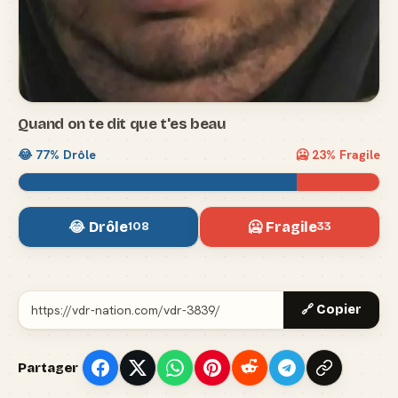
Quand on te dit que t'es beau
😂
77
% Drôle
🥶
23
% Fragile
😂 Drôle
🥶 Fragile
108
33
🔗 Copier
Partager