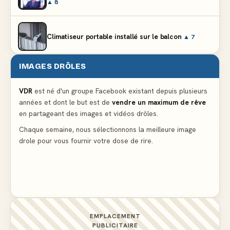
▲ 8
Climatiseur portable installé sur le balcon
▲ 7
IMAGES DRÔLES
Le mendiant revient avec un livre de cuisine
▲ 5
VDR
est né d'un groupe Facebook existant depuis plusieurs
années et dont le but est de
vendre un maximum de rêve
Ne pleure pas mon Martin, c'est juste du football
en partageant des images et vidéos drôles.
▲ 5
Chaque semaine, nous sélectionnons la meilleure image
drole pour vous fournir votre dose de rire.
La preuve flagrante que la presse nous cache des
détails importants
▲ 4
EMPLACEMENT
PUBLICITAIRE