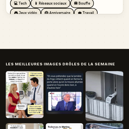
💻 Tech
📱 Réseaux sociaux
🍔 Bouffe
🎮 Jeux vidéo
🎂 Anniversaire
💼 Travail
🏖️ Vacances
💸 Argent
🏥 Santé
👯 Amis
LES MEILLEURES IMAGES DRÔLES DE LA SEMAINE