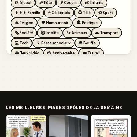
🍺 Alcool
🎉 Fête
🌶️ Coquin
👶 Enfants
👨‍👩‍👧 Famille
⭐ Célébrités
📺 Télé
⚽ Sport
🙏 Religion
🖤 Humour noir
🏛️ Politique
🗞️ Société
🤯 Insolite
🐾 Animaux
🚗 Transport
💻 Tech
📱 Réseaux sociaux
🍔 Bouffe
🎮 Jeux vidéo
🎂 Anniversaire
💼 Travail
🏖️ Vacances
💸 Argent
🏥 Santé
👯 Amis
LES MEILLEURES IMAGES DRÔLES DE LA SEMAINE