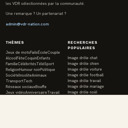
les VDR sélectionnées par la communauté.
Une remarque ? Un partenariat ?
admin@vdr-nation.com
THÈMES
RECHERCHES
POPULAIRES
Jeux de mots
Fails
École
Couple
Image drôle chat
Alcool
Fête
Coquin
Enfants
Image drôle chien
Famille
Célébrités
Télé
Sport
Image drôle voiture
Religion
Humour noir
Politique
Image drôle football
Société
Insolite
Animaux
Image drôle travail
Transport
Tech
Image drôle mariage
Réseaux sociaux
Bouffe
Image drôle noël
Jeux vidéo
Anniversaire
Travail
Image drôle école
Vacances
Argent
Santé
Amis
Image drôle enfants
Image drôle famille
Image drôle sport
Image drôle réseaux sociaux