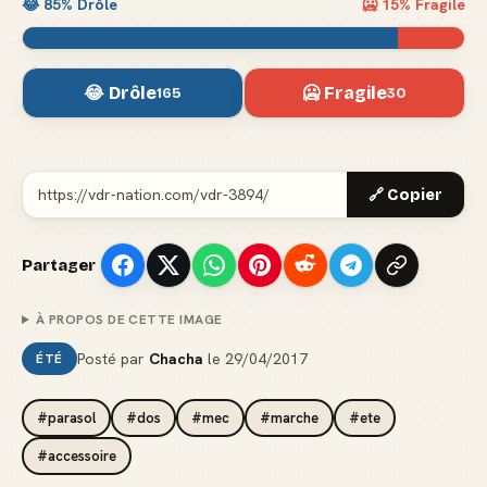
😂
85
% Drôle
🥶
15
% Fragile
😂 Drôle
🥶 Fragile
165
30
🔗 Copier
Partager
À PROPOS DE CETTE IMAGE
Posté par
Chacha
le
29/04/2017
ÉTÉ
#parasol
#dos
#mec
#marche
#ete
#accessoire