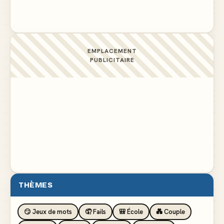
EMPLACEMENT
PUBLICITAIRE
THÈMES
😏 Jeux de mots
🤦 Fails
🎒 École
💑 Couple