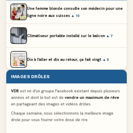
Une femme blonde consulte son médecin pour une
ligne noire aux cuisses
▲ 10
Climatiseur portable installé sur le balcon
▲ 7
Dix à l'aller et dix au retour, ça fait vingt
▲ 5
IMAGES DRÔLES
Et vous prétendez que la lumière du frigo s'éteint
▲ 8
VDR
est né d'un groupe Facebook existant depuis plusieurs
années et dont le but est de
vendre un maximum de rêve
Lidl propose un climatiseur avec gants de boxe et
en partageant des images et vidéos drôles.
protège-dent offerts
▲ 4
Chaque semaine, nous sélectionnons la meilleure image
drole pour vous fournir votre dose de rire.
Le problème cardiaque du médecin
▲ 6