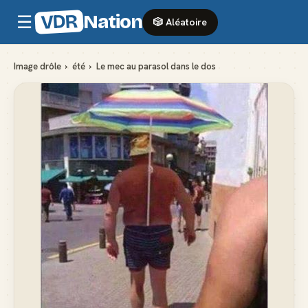
VDR
Nation
☰
🎲 Aléatoire
Image drôle
›
été
›
Le mec au parasol dans le dos