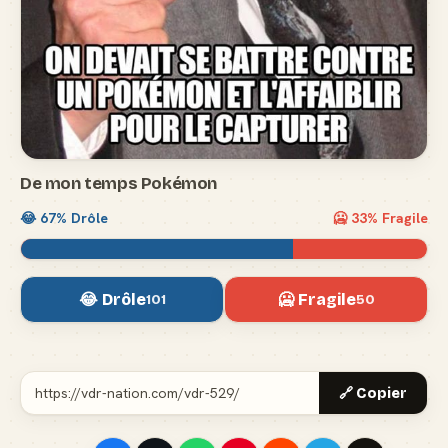
De mon temps Pokémon
😂
67
% Drôle
🥶
33
% Fragile
😂 Drôle
🥶 Fragile
101
50
🔗 Copier