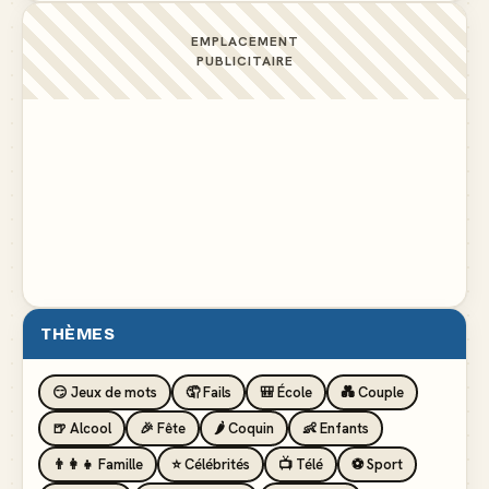
EMPLACEMENT
PUBLICITAIRE
THÈMES
😏 Jeux de mots
🤦 Fails
🎒 École
💑 Couple
🍺 Alcool
🎉 Fête
🌶️ Coquin
👶 Enfants
👨‍👩‍👧 Famille
⭐ Célébrités
📺 Télé
⚽ Sport