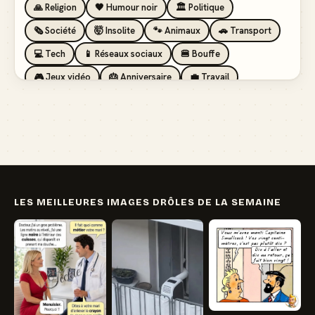
🙏 Religion
🖤 Humour noir
🏛️ Politique
🗞️ Société
🤯 Insolite
🐾 Animaux
🚗 Transport
💻 Tech
📱 Réseaux sociaux
🍔 Bouffe
🎮 Jeux vidéo
🎂 Anniversaire
💼 Travail
🏖️ Vacances
💸 Argent
🏥 Santé
👯 Amis
LES MEILLEURES IMAGES DRÔLES DE LA SEMAINE