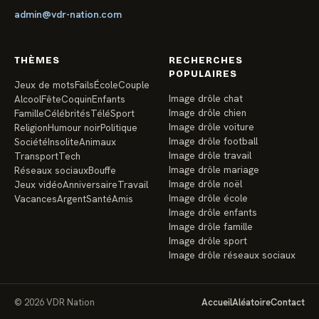
admin@vdr-nation.com
THÈMES
RECHERCHES
POPULAIRES
Jeux de mots
Fails
École
Couple
Image drôle chat
Alcool
Fête
Coquin
Enfants
Image drôle chien
Famille
Célébrités
Télé
Sport
Image drôle voiture
Religion
Humour noir
Politique
Image drôle football
Société
Insolite
Animaux
Image drôle travail
Transport
Tech
Image drôle mariage
Réseaux sociaux
Bouffe
Image drôle noël
Jeux vidéo
Anniversaire
Travail
Image drôle école
Vacances
Argent
Santé
Amis
Image drôle enfants
Image drôle famille
Image drôle sport
Image drôle réseaux sociaux
© 2026 VDR Nation
Accueil
Aléatoire
Contact