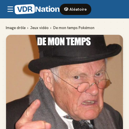
VDR
Nation
☰
🎲 Aléatoire
Image drôle
›
Jeux vidéo
›
De mon temps Pokémon