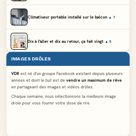
Climatiseur portable installé sur le balcon
▲ 7
Dix à l'aller et dix au retour, ça fait vingt
▲ 5
IMAGES DRÔLES
Et vous prétendez que la lumière du frigo s'éteint
▲ 8
VDR
est né d'un groupe Facebook existant depuis plusieurs
années et dont le but est de
vendre un maximum de rêve
Lidl propose un climatiseur avec gants de boxe et
en partageant des images et vidéos drôles.
protège-dent offerts
▲ 4
Chaque semaine, nous sélectionnons la meilleure image
drole pour vous fournir votre dose de rire.
Le problème cardiaque du médecin
▲ 6