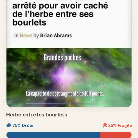
Herbe entre les bourlets
😂
75
% Drôle
🥶
25
% Fragile