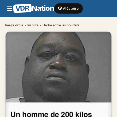
VDR
Nation
☰
🎲 Aléatoire
Image drôle
›
Insolite
›
Herbe entre les bourlets