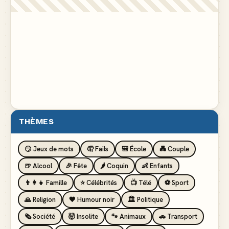
THÈMES
😏 Jeux de mots
🤦 Fails
🎒 École
💑 Couple
🍺 Alcool
🎉 Fête
🌶️ Coquin
👶 Enfants
👨‍👩‍👧 Famille
⭐ Célébrités
📺 Télé
⚽ Sport
🙏 Religion
🖤 Humour noir
🏛️ Politique
🗞️ Société
🤯 Insolite
🐾 Animaux
🚗 Transport