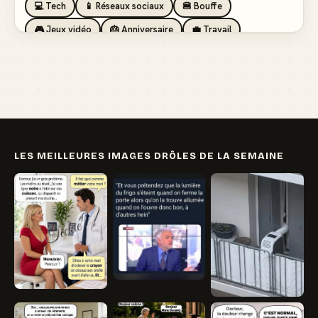
💻 Tech
📱 Réseaux sociaux
🍔 Bouffe
🎮 Jeux vidéo
🎂 Anniversaire
💼 Travail
🏖️ Vacances
💸 Argent
🏥 Santé
👯 Amis
LES MEILLEURES IMAGES DRÔLES DE LA SEMAINE