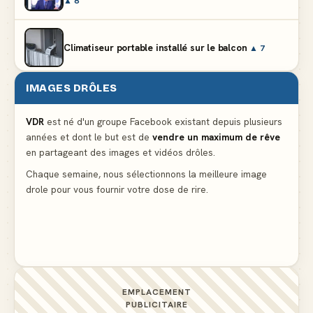
▲ 8
Climatiseur portable installé sur le balcon
▲ 7
IMAGES DRÔLES
Le problème cardiaque du médecin
▲ 5
VDR
est né d'un groupe Facebook existant depuis plusieurs
années et dont le but est de
vendre un maximum de rêve
La voisine en bikini pour que le mari tonde la
en partageant des images et vidéos drôles.
pelouse
▲ 5
Chaque semaine, nous sélectionnons la meilleure image
drole pour vous fournir votre dose de rire.
Docteur, la douleur change de place tout le temps !
▲ 5
EMPLACEMENT
PUBLICITAIRE