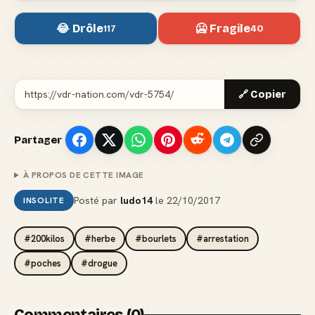
😂 Drôle
🥶 Fragile
117
40
🔗 Copier
Partager
À PROPOS DE CETTE IMAGE
Posté par
ludo14
le
22/10/2017
INSOLITE
#200kilos
#herbe
#bourlets
#arrestation
#poches
#drogue