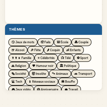
THÈMES
😏 Jeux de mots
🤦 Fails
🎒 École
💑 Couple
🍺 Alcool
🎉 Fête
🌶️ Coquin
👶 Enfants
👨‍👩‍👧 Famille
⭐ Célébrités
📺 Télé
⚽ Sport
🙏 Religion
🖤 Humour noir
🏛️ Politique
🗞️ Société
🤯 Insolite
🐾 Animaux
🚗 Transport
💻 Tech
📱 Réseaux sociaux
🍔 Bouffe
🎮 Jeux vidéo
🎂 Anniversaire
💼 Travail
🏖️ Vacances
💸 Argent
🏥 Santé
👯 Amis