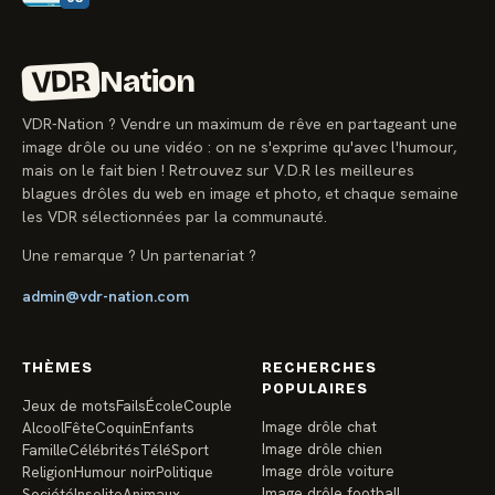
VDR
Nation
VDR-Nation ? Vendre un maximum de rêve en partageant une
image drôle ou une vidéo : on ne s'exprime qu'avec l'humour,
mais on le fait bien ! Retrouvez sur V.D.R les meilleures
blagues drôles du web en image et photo, et chaque semaine
les VDR sélectionnées par la communauté.
Une remarque ? Un partenariat ?
admin@vdr-nation.com
THÈMES
RECHERCHES
POPULAIRES
Jeux de mots
Fails
École
Couple
Image drôle chat
Alcool
Fête
Coquin
Enfants
Image drôle chien
Famille
Célébrités
Télé
Sport
Image drôle voiture
Religion
Humour noir
Politique
Image drôle football
Société
Insolite
Animaux