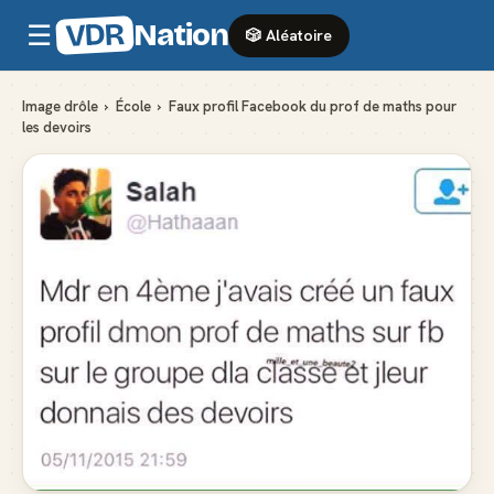
VDR
Nation
☰
🎲 Aléatoire
Image drôle
›
École
›
Faux profil Facebook du prof de maths pour
les devoirs