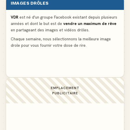
IMAGES DRÔLES
Partager l'addition alors que vous n'avez pris
qu'une entrée
▲ 537
VDR
est né d'un groupe Facebook existant depuis plusieurs
années et dont le but est de
vendre un maximum de rêve
en partageant des images et vidéos drôles.
Le mendiant revient avec un livre de cuisine
▲ 5
Chaque semaine, nous sélectionnons la meilleure image
drole pour vous fournir votre dose de rire.
C'est ma 3ème culotte qui disparait, je crois que
c'est elle
▲ 4
EMPLACEMENT
PUBLICITAIRE