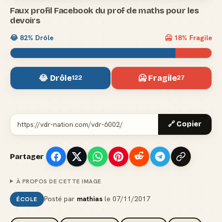
Faux profil Facebook du prof de maths pour les
devoirs
😂
82
% Drôle
🥶
18
% Fragile
😂 Drôle
🥶 Fragile
122
27
🔗 Copier
Partager
À PROPOS DE CETTE IMAGE
Posté par
mathias
le
07/11/2017
ÉCOLE