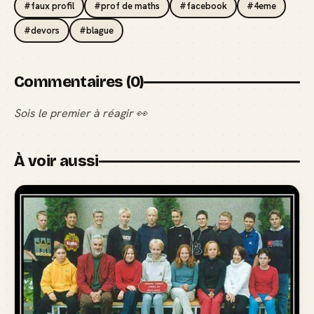
#faux profil
#prof de maths
#facebook
#4eme
#devors
#blague
Commentaires (0)
Sois le premier à réagir 👀
À voir aussi