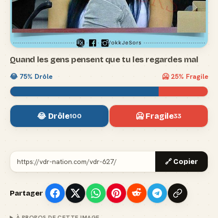
Quand les gens pensent que tu les regardes mal
😂
75
% Drôle
🥶
25
% Fragile
😂 Drôle
🥶 Fragile
100
33
🔗 Copier
Partager
À PROPOS DE CETTE IMAGE