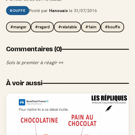
Posté par
Hanouais
le
31/07/2016
BOUFFE
#manger
#regard
#relatable
#faim
#bouffe
Commentaires (0)
Sois le premier à réagir 👀
À voir aussi