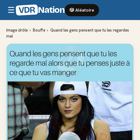
VDR
Nation
☰
🎲 Aléatoire
Image drôle
›
Bouffe
›
Quand les gens pensent que tu les regardes
mal