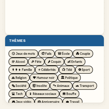
THÈMES
😏 Jeux de mots
🤦 Fails
🎒 École
💑 Couple
🍺 Alcool
🎉 Fête
🌶️ Coquin
👶 Enfants
👨‍👩‍👧 Famille
⭐ Célébrités
📺 Télé
⚽ Sport
🙏 Religion
🖤 Humour noir
🏛️ Politique
🗞️ Société
🤯 Insolite
🐾 Animaux
🚗 Transport
💻 Tech
📱 Réseaux sociaux
🍔 Bouffe
🎮 Jeux vidéo
🎂 Anniversaire
💼 Travail