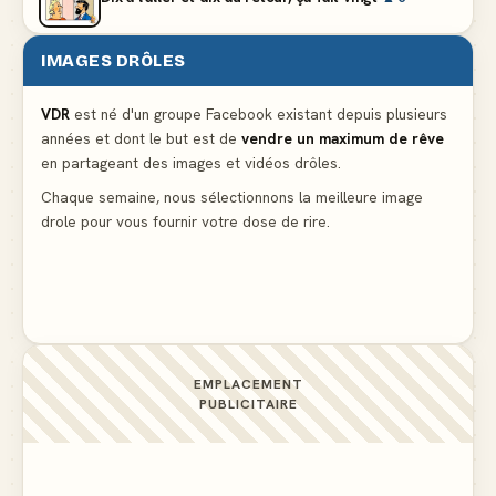
IMAGES DRÔLES
Et vous prétendez que la lumière du frigo s'éteint
▲ 8
VDR
est né d'un groupe Facebook existant depuis plusieurs
années et dont le but est de
vendre un maximum de rêve
Lidl propose un climatiseur avec gants de boxe et
en partageant des images et vidéos drôles.
protège-dent offerts
▲ 4
Chaque semaine, nous sélectionnons la meilleure image
drole pour vous fournir votre dose de rire.
Le problème cardiaque du médecin
▲ 6
EMPLACEMENT
PUBLICITAIRE