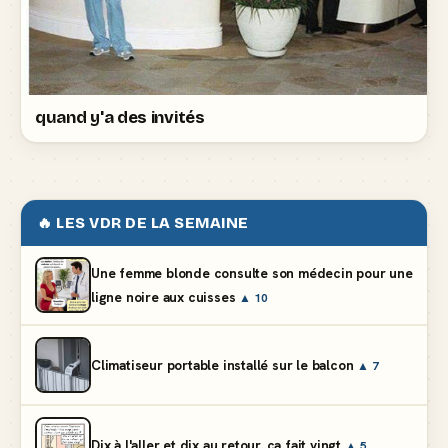
quand y'a des invités
🔥 LES VDR DE LA SEMAINE
Une femme blonde consulte son médecin pour une
ligne noire aux cuisses
▲ 10
Climatiseur portable installé sur le balcon
▲ 7
Dix à l'aller et dix au retour, ça fait vingt
▲ 5