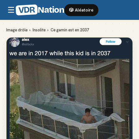
VDR
Nation
☰
🎲 Aléatoire
Image drôle
›
Insolite
›
Ce gamin est en 2037