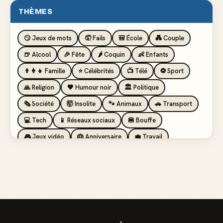
THÈMES
😏 Jeux de mots
🤦 Fails
🎒 École
💑 Couple
🍺 Alcool
🎉 Fête
🌶️ Coquin
👶 Enfants
👨‍👩‍👧 Famille
⭐ Célébrités
📺 Télé
⚽ Sport
🙏 Religion
🖤 Humour noir
🏛️ Politique
🗞️ Société
🤯 Insolite
🐾 Animaux
🚗 Transport
💻 Tech
📱 Réseaux sociaux
🍔 Bouffe
🎮 Jeux vidéo
🎂 Anniversaire
💼 Travail
🏖️ Vacances
💸 Argent
🏥 Santé
👯 Amis