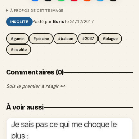
À PROPOS DE CETTE IMAGE
Posté par
Boris
le
31/12/2017
INSOLITE
#gamin
#piscine
#balcon
#2037
#blague
#insolite
Commentaires (0)
Sois le premier à réagir 👀
À voir aussi