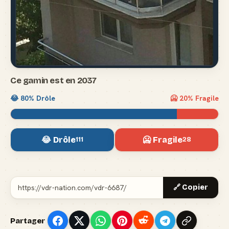
Ce gamin est en 2037
😂
80
% Drôle
🥶
20
% Fragile
😂 Drôle
🥶 Fragile
111
28
🔗 Copier
Partager