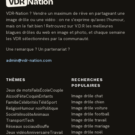
VDR
Nation
VDR-Nation ? Vendre un maximum de rêve en partageant une
image drôle ou une vidéo : on ne s'exprime qu'avec l'humour,
mais on le fait bien ! Retrouvez sur V.D.R les meilleures
blagues drôles du web en image et photo, et chaque semaine
les VDR sélectionnées par la communauté.
Une remarque ? Un partenariat ?
admin@vdr-nation.com
THÈMES
RECHERCHES
POPULAIRES
Jeux de mots
Fails
École
Couple
Image drôle chat
Alcool
Fête
Coquin
Enfants
Image drôle chien
Famille
Célébrités
Télé
Sport
Image drôle voiture
Religion
Humour noir
Politique
Image drôle football
Société
Insolite
Animaux
Image drôle travail
Transport
Tech
Image drôle mariage
Réseaux sociaux
Bouffe
Image drôle noël
Jeux vidéo
Anniversaire
Travail