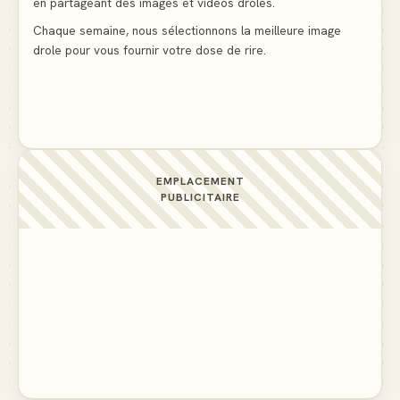
Ne pleure pas mon Martin, c'est juste du football
en partageant des images et vidéos drôles.
▲ 5
Chaque semaine, nous sélectionnons la meilleure image
drole pour vous fournir votre dose de rire.
La preuve flagrante que la presse nous cache des
détails importants
▲ 4
EMPLACEMENT
PUBLICITAIRE