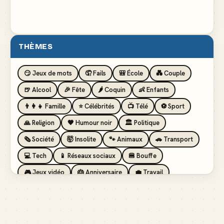
THÈMES
😏 Jeux de mots
🤦 Fails
🎒 École
💑 Couple
🍺 Alcool
🎉 Fête
🌶️ Coquin
👶 Enfants
👨‍👩‍👧 Famille
⭐ Célébrités
📺 Télé
⚽ Sport
🙏 Religion
🖤 Humour noir
🏛️ Politique
🗞️ Société
🤯 Insolite
🐾 Animaux
🚗 Transport
💻 Tech
📱 Réseaux sociaux
🍔 Bouffe
🎮 Jeux vidéo
🎂 Anniversaire
💼 Travail
🏖️ Vacances
💸 Argent
🏥 Santé
👯 Amis