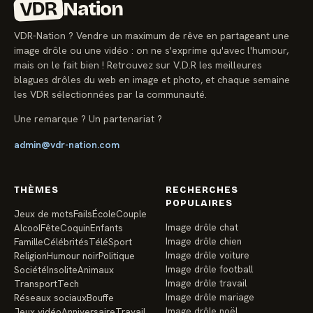
VDR
Nation
VDR-Nation ? Vendre un maximum de rêve en partageant une
image drôle ou une vidéo : on ne s'exprime qu'avec l'humour,
mais on le fait bien ! Retrouvez sur V.D.R les meilleures
blagues drôles du web en image et photo, et chaque semaine
les VDR sélectionnées par la communauté.
Une remarque ? Un partenariat ?
admin@vdr-nation.com
THÈMES
RECHERCHES
POPULAIRES
Jeux de mots
Fails
École
Couple
Image drôle chat
Alcool
Fête
Coquin
Enfants
Image drôle chien
Famille
Célébrités
Télé
Sport
Image drôle voiture
Religion
Humour noir
Politique
Image drôle football
Société
Insolite
Animaux
Image drôle travail
Transport
Tech
Image drôle mariage
Réseaux sociaux
Bouffe
Image drôle noël
Jeux vidéo
Anniversaire
Travail