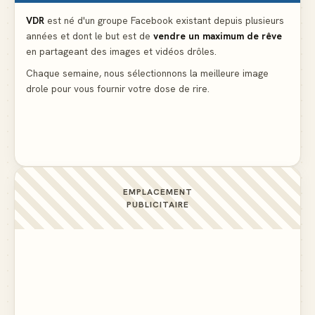
Le problème cardiaque du médecin
▲ 6
VDR
est né d'un groupe Facebook existant depuis plusieurs
années et dont le but est de
vendre un maximum de rêve
La voisine en bikini pour que le mari tonde la
en partageant des images et vidéos drôles.
pelouse
▲ 6
Chaque semaine, nous sélectionnons la meilleure image
drole pour vous fournir votre dose de rire.
Docteur, la douleur change de place tout le temps !
▲ 6
EMPLACEMENT
PUBLICITAIRE