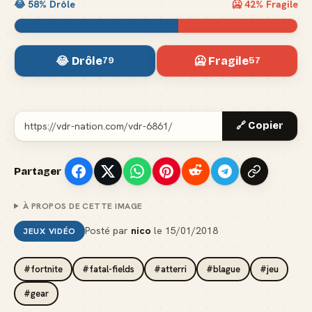
😂
58
% Drôle
🥶
42
% Fragile
😂 Drôle
🥶 Fragile
79
57
🔗 Copier
Partager
À PROPOS DE CETTE IMAGE
Posté par
nico
le
15/01/2018
JEUX VIDÉO
#fortnite
#fatal-fields
#atterri
#blague
#jeu
#gear