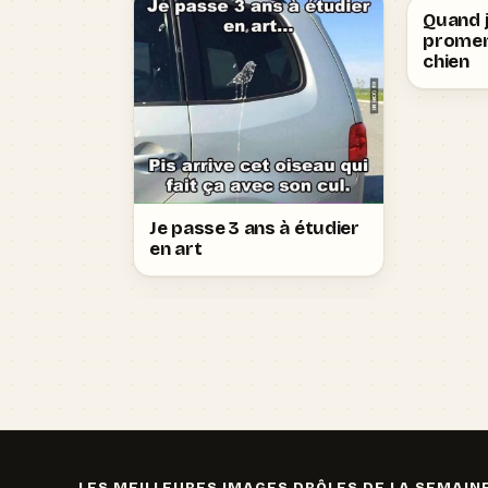
Quand j
promen
chien
Je passe 3 ans à étudier
en art