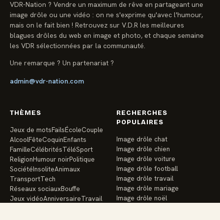
VDR-Nation ? Vendre un maximum de rêve en partageant une
image drôle ou une vidéo : on ne s'exprime qu'avec l'humour,
mais on le fait bien ! Retrouvez sur V.D.R les meilleures
blagues drôles du web en image et photo, et chaque semaine
les VDR sélectionnées par la communauté.
Une remarque ? Un partenariat ?
admin@vdr-nation.com
THÈMES
RECHERCHES
POPULAIRES
Jeux de mots
Fails
École
Couple
Image drôle chat
Alcool
Fête
Coquin
Enfants
Image drôle chien
Famille
Célébrités
Télé
Sport
Image drôle voiture
Religion
Humour noir
Politique
Image drôle football
Société
Insolite
Animaux
Image drôle travail
Transport
Tech
Image drôle mariage
Réseaux sociaux
Bouffe
Image drôle noël
Jeux vidéo
Anniversaire
Travail
Image drôle école
Vacances
Argent
Santé
Amis
Image drôle enfants