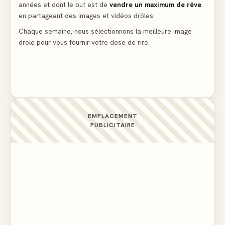
années et dont le but est de
vendre un maximum de rêve
La voisine en bikini pour que le mari tonde la
en partageant des images et vidéos drôles.
pelouse
▲ 5
Chaque semaine, nous sélectionnons la meilleure image
drole pour vous fournir votre dose de rire.
Docteur, la douleur change de place tout le temps !
▲ 5
EMPLACEMENT
PUBLICITAIRE