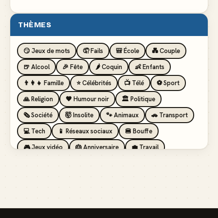
THÈMES
😏 Jeux de mots
🤦 Fails
🎒 École
💑 Couple
🍺 Alcool
🎉 Fête
🌶️ Coquin
👶 Enfants
👨‍👩‍👧 Famille
⭐ Célébrités
📺 Télé
⚽ Sport
🙏 Religion
🖤 Humour noir
🏛️ Politique
🗞️ Société
🤯 Insolite
🐾 Animaux
🚗 Transport
💻 Tech
📱 Réseaux sociaux
🍔 Bouffe
🎮 Jeux vidéo
🎂 Anniversaire
💼 Travail
🏖️ Vacances
💸 Argent
🏥 Santé
👯 Amis