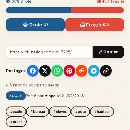
😂
55
% Drôle
🥶
45
% Fragile
😂 Drôle
🥶 Fragile
167
135
🔗 Copier
Partager
À PROPOS DE CETTE IMAGE
Posté par
zippo
le
21/02/2018
ÉCOLE
#ecole
#bureau
#eleves
#pote
#hauteur
#prank