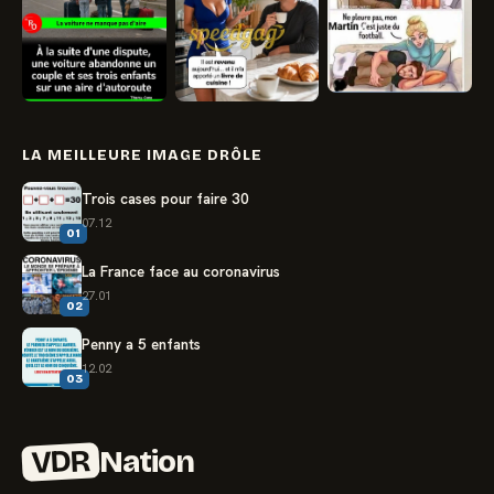
LA MEILLEURE IMAGE DRÔLE
Trois cases pour faire 30
07.12
01
La France face au coronavirus
27.01
02
Penny a 5 enfants
12.02
03
VDR
Nation