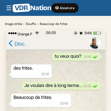
VDR
Nation
☰
🎲 Aléatoire
Image drôle
›
Bouffe
›
Beaucoup de frites