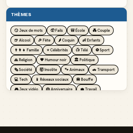
THÈMES
😏 Jeux de mots
🤦 Fails
🎒 École
💑 Couple
🍺 Alcool
🎉 Fête
🌶️ Coquin
👶 Enfants
👨‍👩‍👧 Famille
⭐ Célébrités
📺 Télé
⚽ Sport
🙏 Religion
🖤 Humour noir
🏛️ Politique
🗞️ Société
🤯 Insolite
🐾 Animaux
🚗 Transport
💻 Tech
📱 Réseaux sociaux
🍔 Bouffe
🎮 Jeux vidéo
🎂 Anniversaire
💼 Travail
🏖️ Vacances
💸 Argent
🏥 Santé
👯 Amis