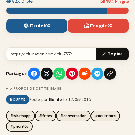
😂
82
% Drôle
🥶
18
% Fragile
😂 Drôle
🥶 Fragile
103
23
🔗 Copier
Partager
À PROPOS DE CETTE IMAGE
Posté par
Bendo
le
12/08/2016
BOUFFE
#whatsapp
#frites
#conversation
#nourriture
#priorités