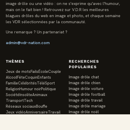
image drôle ou une vidéo : on ne s'exprime qu'avec l'humour,
mais on le fait bien ! Retrouvez sur V.D.R les meilleures
blagues drôles du web en image et photo, et chaque semaine
les VDR sélectionnées par la communauté.
Une remarque ? Un partenariat ?
admin@vdr-nation.com
THÈMES
RECHERCHES
POPULAIRES
Jeux de mots
Fails
École
Couple
Image drôle chat
Alcool
Fête
Coquin
Enfants
Image drôle chien
Famille
Célébrités
Télé
Sport
Image drôle voiture
Religion
Humour noir
Politique
Image drôle football
Société
Insolite
Animaux
Image drôle travail
Transport
Tech
Image drôle mariage
Réseaux sociaux
Bouffe
Image drôle noël
Jeux vidéo
Anniversaire
Travail
Image drôle école
Vacances
Argent
Santé
Amis
Image drôle enfants
Image drôle famille