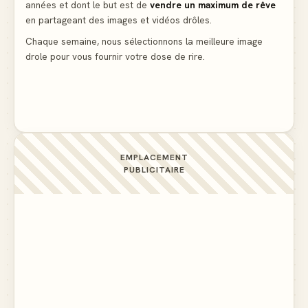
années et dont le but est de
vendre un maximum de rêve
Lidl propose un climatiseur avec gants de boxe et
en partageant des images et vidéos drôles.
protège-dent offerts
▲ 4
Chaque semaine, nous sélectionnons la meilleure image
drole pour vous fournir votre dose de rire.
Une femme blonde consulte son médecin pour une
ligne noire aux cuisses
▲ 10
EMPLACEMENT
PUBLICITAIRE