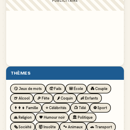
PUBLICITAIRE
THÈMES
😏 Jeux de mots
🤦 Fails
🎒 École
💑 Couple
🍺 Alcool
🎉 Fête
🌶️ Coquin
👶 Enfants
👨‍👩‍👧 Famille
⭐ Célébrités
📺 Télé
⚽ Sport
🙏 Religion
🖤 Humour noir
🏛️ Politique
🗞️ Société
🤯 Insolite
🐾 Animaux
🚗 Transport