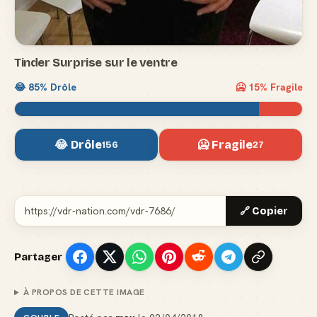
Tinder Surprise sur le ventre
😂
85
% Drôle
🥶
15
% Fragile
😂 Drôle
🥶 Fragile
156
27
🔗 Copier
Partager
À PROPOS DE CETTE IMAGE