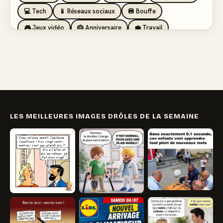
💻 Tech
📱 Réseaux sociaux
🍔 Bouffe
🎮 Jeux vidéo
🎂 Anniversaire
💼 Travail
🏖️ Vacances
💸 Argent
🏥 Santé
👯 Amis
LES MEILLEURES IMAGES DRÔLES DE LA SEMAINE