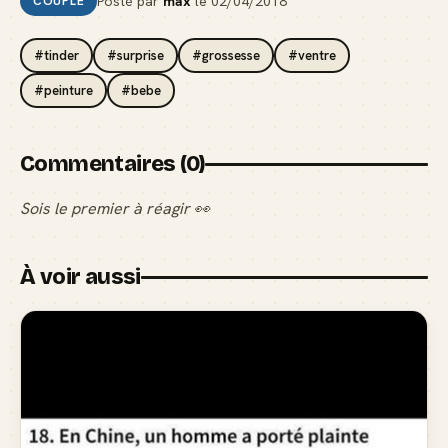
Posté par
max
le
02/04/2018
COUPLE
#tinder
#surprise
#grossesse
#ventre
#peinture
#bebe
Commentaires (0)
Sois le premier à réagir 👀
À voir aussi