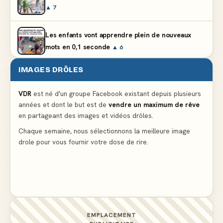
▲ 7
Les enfants vont apprendre plein de nouveaux
mots en 0,1 seconde
▲ 6
IMAGES DRÔLES
En état de légitime dépenses aux soldes
▲ 4
VDR
est né d'un groupe Facebook existant depuis plusieurs
années et dont le but est de
vendre un maximum de rêve
Lidl propose un climatiseur avec gants de boxe et
en partageant des images et vidéos drôles.
protège-dent offerts
▲ 4
Chaque semaine, nous sélectionnons la meilleure image
drole pour vous fournir votre dose de rire.
Une femme blonde consulte son médecin pour une
ligne noire aux cuisses
▲ 10
EMPLACEMENT