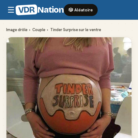
VDR
Nation
☰
🎲 Aléatoire
Image drôle
›
Couple
›
Tinder Surprise sur le ventre