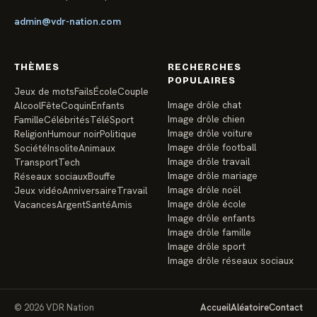
admin@vdr-nation.com
THÈMES
RECHERCHES
POPULAIRES
Jeux de mots
Fails
École
Couple
Image drôle chat
Alcool
Fête
Coquin
Enfants
Image drôle chien
Famille
Célébrités
Télé
Sport
Image drôle voiture
Religion
Humour noir
Politique
Image drôle football
Société
Insolite
Animaux
Image drôle travail
Transport
Tech
Image drôle mariage
Réseaux sociaux
Bouffe
Image drôle noël
Jeux vidéo
Anniversaire
Travail
Image drôle école
Vacances
Argent
Santé
Amis
Image drôle enfants
Image drôle famille
Image drôle sport
Image drôle réseaux sociaux
© 2026 VDR Nation
Accueil
Aléatoire
Contact