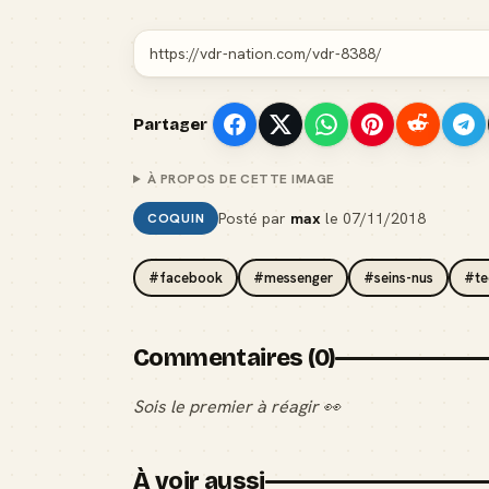
Partager
À PROPOS DE CETTE IMAGE
Posté par
max
le
07/11/2018
COQUIN
#facebook
#messenger
#seins-nus
#te
Commentaires (0)
Sois le premier à réagir 👀
À voir aussi