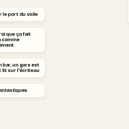
 le port du voile
rai que ça fait
a comme
ement
 bar, un gars est
 lit sur l'écriteau
Fantastiques