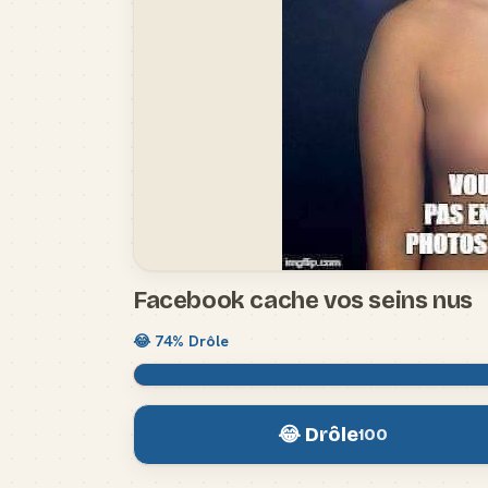
Facebook cache vos seins nus
😂
74
% Drôle
😂 Drôle
100