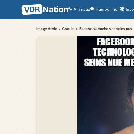
VDR
Nation
🐾
Animaux
🖤
Humour noir
🤯
Inso
Image drôle
›
Coquin
›
Facebook cache vos seins nus