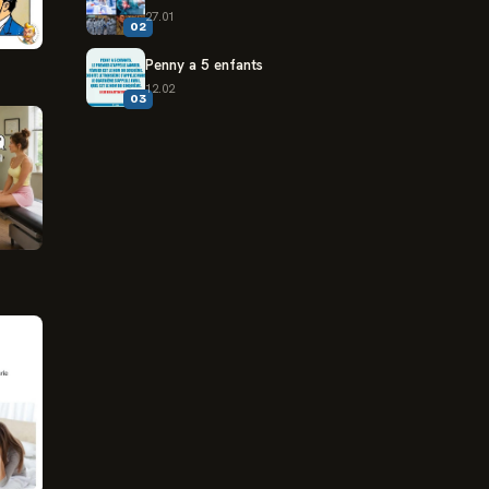
27.01
02
Penny a 5 enfants
12.02
03