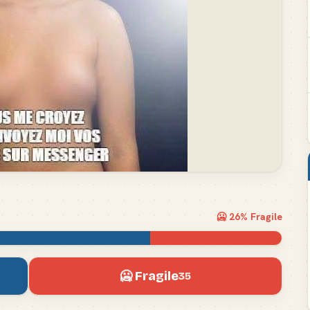
🥶
26
% Fragile
🥶 Fragile
35