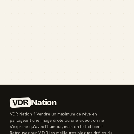
VDR
Nation
VDR-Nation ? Vendre un maximum de rêve en
partageant une image drôle ou une vidéo : on ne
s'exprime qu'avec l'humour, mais on le fait bien !
Retrouvez sur V.D.R les meilleures blagues drôles du