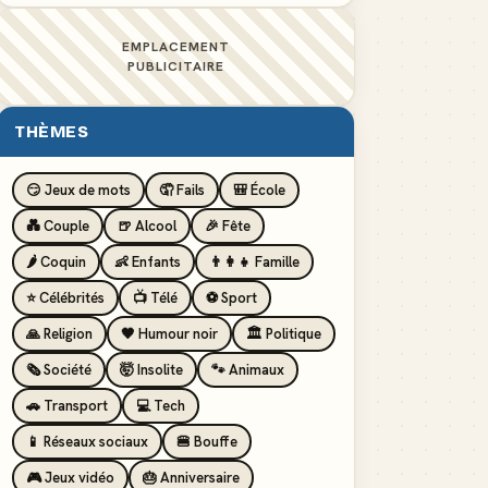
EMPLACEMENT
PUBLICITAIRE
THÈMES
😏 Jeux de mots
🤦 Fails
🎒 École
💑 Couple
🍺 Alcool
🎉 Fête
🌶️ Coquin
👶 Enfants
👨‍👩‍👧 Famille
⭐ Célébrités
📺 Télé
⚽ Sport
🙏 Religion
🖤 Humour noir
🏛️ Politique
🗞️ Société
🤯 Insolite
🐾 Animaux
🚗 Transport
💻 Tech
📱 Réseaux sociaux
🍔 Bouffe
🎮 Jeux vidéo
🎂 Anniversaire