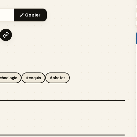
🔗 Copier
chnologie
#coquin
#photos