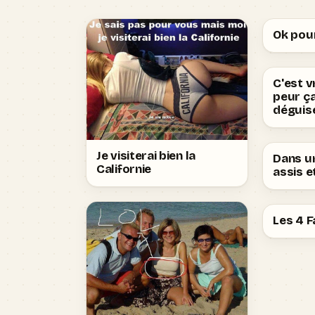
Ok pour
C'est v
peur ç
déguis
Je visiterai bien la
Dans un
Californie
assis et
Les 4 