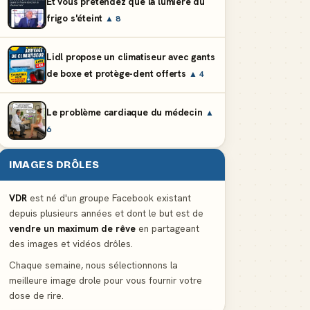
Et vous prétendez que la lumière du
frigo s'éteint
▲ 8
Lidl propose un climatiseur avec gants
de boxe et protège-dent offerts
▲ 4
Le problème cardiaque du médecin
▲
6
IMAGES DRÔLES
VDR
est né d'un groupe Facebook existant
depuis plusieurs années et dont le but est de
vendre un maximum de rêve
en partageant
des images et vidéos drôles.
Chaque semaine, nous sélectionnons la
meilleure image drole pour vous fournir votre
dose de rire.