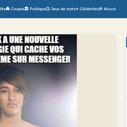
lite
💑
Couple
🏛️
Politique
😏
Jeux de mots
⭐
Célébrités
🍺
Alcool