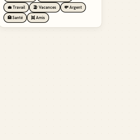
💼 Travail
🏖️ Vacances
💸 Argent
🏥 Santé
👯 Amis