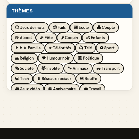
THÈMES
😏 Jeux de mots
🤦 Fails
🎒 École
💑 Couple
🍺 Alcool
🎉 Fête
🌶️ Coquin
👶 Enfants
👨‍👩‍👧 Famille
⭐ Célébrités
📺 Télé
⚽ Sport
🙏 Religion
🖤 Humour noir
🏛️ Politique
🗞️ Société
🤯 Insolite
🐾 Animaux
🚗 Transport
💻 Tech
📱 Réseaux sociaux
🍔 Bouffe
🎮 Jeux vidéo
🎂 Anniversaire
💼 Travail
🏖️ Vacances
💸 Argent
🏥 Santé
👯 Amis