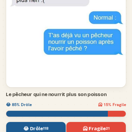
Le pêcheur qui ne nourrit plus son poisson
😂
85
% Drôle
🥶
15
% Fragile
😂 Drôle
🥶 Fragile
118
21