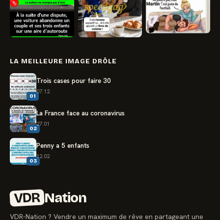
LA MEILLEURE IMAGE DRÔLE
Trois cases pour faire 30
07.12
01
La France face au coronavirus
27.01
02
Penny a 5 enfants
12.02
03
VDR
Nation
VDR-Nation ? Vendre un maximum de rêve en partageant une