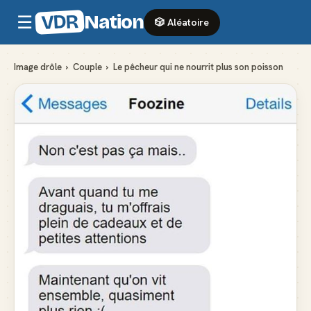
VDR
Nation
☰
🎲 Aléatoire
Image drôle
›
Couple
›
Le pêcheur qui ne nourrit plus son poisson