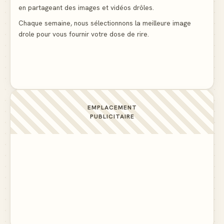
La voisine en bikini pour que le mari tonde la
en partageant des images et vidéos drôles.
pelouse
▲ 5
Chaque semaine, nous sélectionnons la meilleure image
drole pour vous fournir votre dose de rire.
Docteur, la douleur change de place tout le temps !
▲ 5
EMPLACEMENT
PUBLICITAIRE