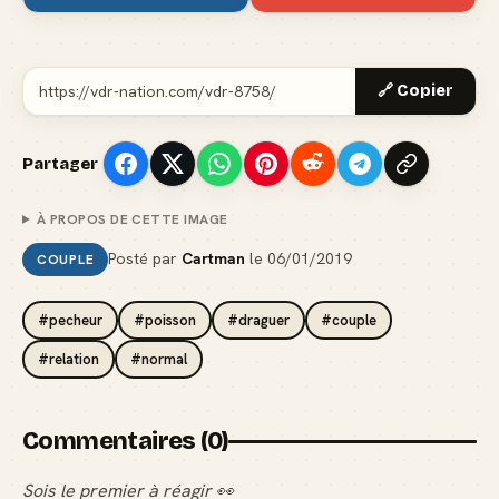
🔗 Copier
Partager
À PROPOS DE CETTE IMAGE
Posté par
Cartman
le
06/01/2019
COUPLE
#pecheur
#poisson
#draguer
#couple
#relation
#normal
Commentaires (0)
Sois le premier à réagir 👀