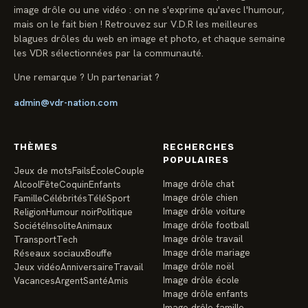
image drôle ou une vidéo : on ne s'exprime qu'avec l'humour,
mais on le fait bien ! Retrouvez sur V.D.R les meilleures
blagues drôles du web en image et photo, et chaque semaine
les VDR sélectionnées par la communauté.
Une remarque ? Un partenariat ?
admin@vdr-nation.com
THÈMES
RECHERCHES
POPULAIRES
Jeux de mots
Fails
École
Couple
Image drôle chat
Alcool
Fête
Coquin
Enfants
Image drôle chien
Famille
Célébrités
Télé
Sport
Image drôle voiture
Religion
Humour noir
Politique
Image drôle football
Société
Insolite
Animaux
Image drôle travail
Transport
Tech
Image drôle mariage
Réseaux sociaux
Bouffe
Image drôle noël
Jeux vidéo
Anniversaire
Travail
Image drôle école
Vacances
Argent
Santé
Amis
Image drôle enfants
Image drôle famille