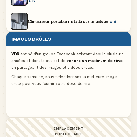
▲ 8
Climatiseur portable installé sur le balcon
▲ 6
IMAGES DRÔLES
Partager l'addition alors que vous n'avez pris
qu'une entrée
▲ 536
VDR
est né d'un groupe Facebook existant depuis plusieurs
années et dont le but est de
vendre un maximum de rêve
en partageant des images et vidéos drôles.
Le mendiant revient avec un livre de cuisine
▲ 4
Chaque semaine, nous sélectionnons la meilleure image
drole pour vous fournir votre dose de rire.
La voisine en bikini pour que le mari tonde la
pelouse
▲ 4
EMPLACEMENT
PUBLICITAIRE