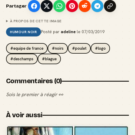
Partager
À PROPOS DE CETTE IMAGE
Posté par
adeline
le
07/03/2019
HUMOUR NOIR
#equipe de france
#noirs
#poulet
#logo
#deschamps
#blague
Commentaires (0)
Sois le premier à réagir 👀
À voir aussi