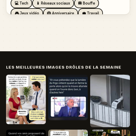
💻 Tech
📱 Réseaux sociaux
🍔 Bouffe
🎮 Jeux vidéo
🎂 Anniversaire
💼 Travail
🏖️ Vacances
💸 Argent
🏥 Santé
👯 Amis
LES MEILLEURES IMAGES DRÔLES DE LA SEMAINE