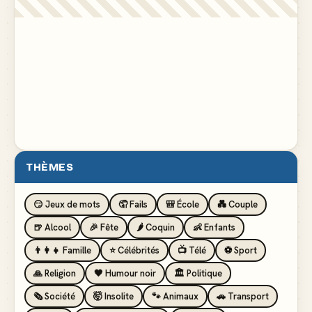
THÈMES
😏 Jeux de mots
🤦 Fails
🎒 École
💑 Couple
🍺 Alcool
🎉 Fête
🌶️ Coquin
👶 Enfants
👨‍👩‍👧 Famille
⭐ Célébrités
📺 Télé
⚽ Sport
🙏 Religion
🖤 Humour noir
🏛️ Politique
🗞️ Société
🤯 Insolite
🐾 Animaux
🚗 Transport