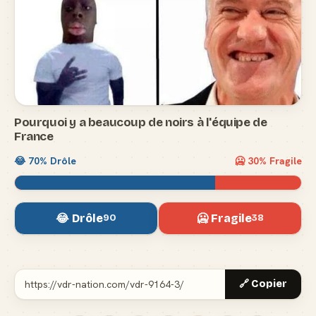
Pourquoi y a beaucoup de noirs à l'équipe de
France
😂
70
% Drôle
🥶
30
% Fragile
😂 Drôle
🥶 Fragile
90
38
🔗 Copier