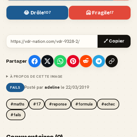
😂 Drôle
🥶 Fragile
107
17
🔗 Copier
Partager
À PROPOS DE CETTE IMAGE
Posté par
adeline
le
22/03/2019
FAILS
#maths
#17
#reponse
#formule
#echec
#fails