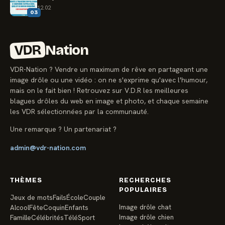
12.02
03
VDR
Nation
VDR-Nation ? Vendre un maximum de rêve en partageant une
image drôle ou une vidéo : on ne s'exprime qu'avec l'humour,
mais on le fait bien ! Retrouvez sur V.D.R les meilleures
blagues drôles du web en image et photo, et chaque semaine
les VDR sélectionnées par la communauté.
Une remarque ? Un partenariat ?
admin@vdr-nation.com
THÈMES
RECHERCHES
POPULAIRES
Jeux de mots
Fails
École
Couple
Image drôle chat
Alcool
Fête
Coquin
Enfants
Image drôle chien
Famille
Célébrités
Télé
Sport