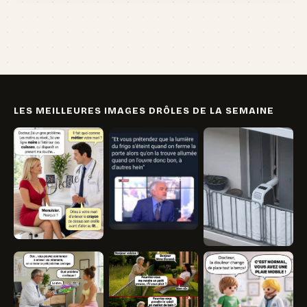
🏖️ Vacances
💸 Argent
🏥 Santé
👯 Amis
LES MEILLEURES IMAGES DRÔLES DE LA SEMAINE