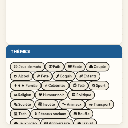
THÈMES
😏 Jeux de mots
🤦 Fails
🎒 École
💑 Couple
🍺 Alcool
🎉 Fête
🌶️ Coquin
👶 Enfants
👨‍👩‍👧 Famille
⭐ Célébrités
📺 Télé
⚽ Sport
🙏 Religion
🖤 Humour noir
🏛️ Politique
🗞️ Société
🤯 Insolite
🐾 Animaux
🚗 Transport
💻 Tech
📱 Réseaux sociaux
🍔 Bouffe
🎮 Jeux vidéo
🎂 Anniversaire
💼 Travail