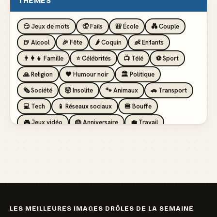
THÈMES
😏 Jeux de mots
🤦 Fails
🎒 École
💑 Couple
🍺 Alcool
🎉 Fête
🌶️ Coquin
👶 Enfants
👨‍👩‍👧 Famille
⭐ Célébrités
📺 Télé
⚽ Sport
🙏 Religion
🖤 Humour noir
🏛️ Politique
🗞️ Société
🤯 Insolite
🐾 Animaux
🚗 Transport
💻 Tech
📱 Réseaux sociaux
🍔 Bouffe
🎮 Jeux vidéo
🎂 Anniversaire
💼 Travail
🏖️ Vacances
💸 Argent
🏥 Santé
👯 Amis
LES MEILLEURES IMAGES DRÔLES DE LA SEMAINE