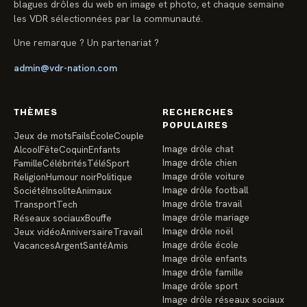
blagues drôles du web en image et photo, et chaque semaine
les VDR sélectionnées par la communauté.
Une remarque ? Un partenariat ?
admin@vdr-nation.com
THÈMES
RECHERCHES
POPULAIRES
Jeux de mots
Fails
École
Couple
Image drôle chat
Alcool
Fête
Coquin
Enfants
Image drôle chien
Famille
Célébrités
Télé
Sport
Image drôle voiture
Religion
Humour noir
Politique
Image drôle football
Société
Insolite
Animaux
Image drôle travail
Transport
Tech
Image drôle mariage
Réseaux sociaux
Bouffe
Image drôle noël
Jeux vidéo
Anniversaire
Travail
Image drôle école
Vacances
Argent
Santé
Amis
Image drôle enfants
Image drôle famille
Image drôle sport
Image drôle réseaux sociaux