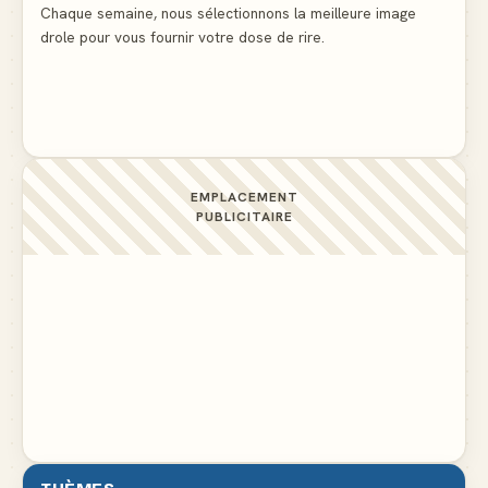
protège-dent offerts
▲ 4
Chaque semaine, nous sélectionnons la meilleure image
drole pour vous fournir votre dose de rire.
Une femme blonde consulte son médecin pour une
ligne noire aux cuisses
▲ 10
EMPLACEMENT
PUBLICITAIRE