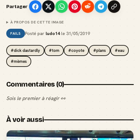
Partager
À PROPOS DE CETTE IMAGE
Posté par
ludo14
le
31/05/2019
FAILS
#dick dastardly
#tom
#coyote
#plans
#eau
#mèmes
Commentaires (0)
Sois le premier à réagir 👀
À voir aussi