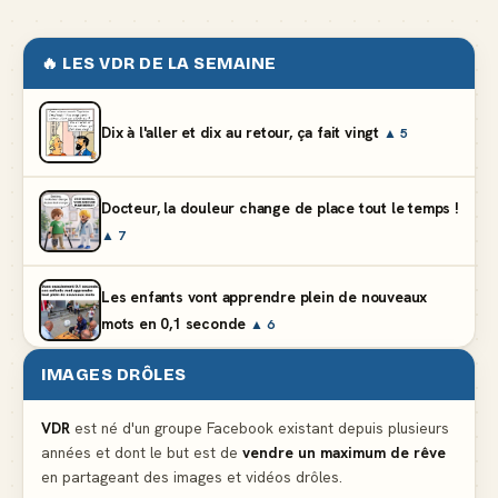
🔥 LES VDR DE LA SEMAINE
Dix à l'aller et dix au retour, ça fait vingt
▲ 5
Docteur, la douleur change de place tout le temps !
▲ 7
Les enfants vont apprendre plein de nouveaux
mots en 0,1 seconde
▲ 6
IMAGES DRÔLES
En état de légitime dépenses aux soldes
▲ 4
VDR
est né d'un groupe Facebook existant depuis plusieurs
années et dont le but est de
vendre un maximum de rêve
Lidl propose un climatiseur avec gants de boxe et
en partageant des images et vidéos drôles.