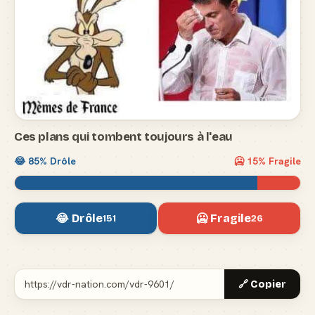
Ces plans qui tombent toujours à l'eau
😂
85
% Drôle
🥶
15
% Fragile
😂 Drôle
🥶 Fragile
151
26
🔗 Copier