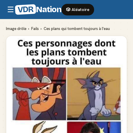
VDR
Nation
☰
🎲 Aléatoire
Image drôle
›
Fails
›
Ces plans qui tombent toujours à l'eau