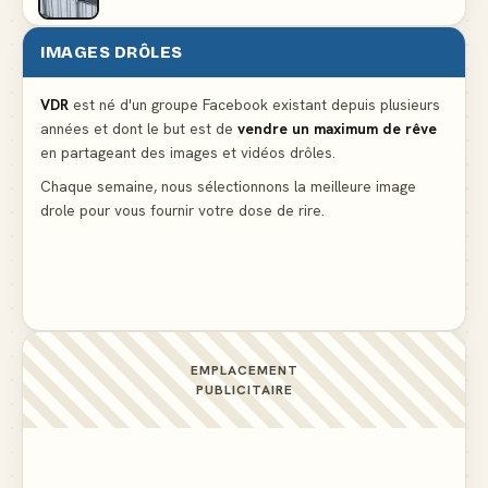
IMAGES DRÔLES
Le problème cardiaque du médecin
▲ 5
VDR
est né d'un groupe Facebook existant depuis plusieurs
années et dont le but est de
vendre un maximum de rêve
La voisine en bikini pour que le mari tonde la
en partageant des images et vidéos drôles.
pelouse
▲ 5
Chaque semaine, nous sélectionnons la meilleure image
drole pour vous fournir votre dose de rire.
Docteur, la douleur change de place tout le temps !
▲ 5
EMPLACEMENT
PUBLICITAIRE