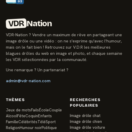
03
VDR
Nation
VDR-Nation ? Vendre un maximum de rêve en partageant une
image drôle ou une vidéo : on ne s'exprime qu'avec l'humour,
mais on le fait bien ! Retrouvez sur V.D.R les meilleures
blagues drôles du web en image et photo, et chaque semaine
les VDR sélectionnées par la communauté.
Une remarque ? Un partenariat ?
admin@vdr-nation.com
THÈMES
RECHERCHES
POPULAIRES
Jeux de mots
Fails
École
Couple
Image drôle chat
Alcool
Fête
Coquin
Enfants
Image drôle chien
Famille
Célébrités
Télé
Sport
Image drôle voiture
Religion
Humour noir
Politique