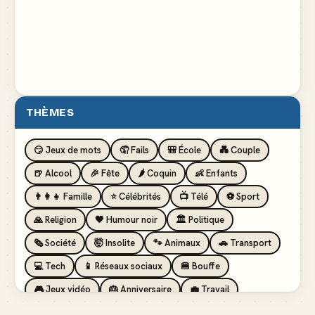
THÈMES
😏 Jeux de mots
🤦 Fails
🎒 École
💑 Couple
🍺 Alcool
🎉 Fête
🌶️ Coquin
👶 Enfants
👨‍👩‍👧 Famille
⭐ Célébrités
📺 Télé
⚽ Sport
🙏 Religion
🖤 Humour noir
🏛️ Politique
🗞️ Société
🤯 Insolite
🐾 Animaux
🚗 Transport
💻 Tech
📱 Réseaux sociaux
🍔 Bouffe
🎮 Jeux vidéo
🎂 Anniversaire
💼 Travail
🏖️ Vacances
💸 Argent
🏥 Santé
👯 Amis