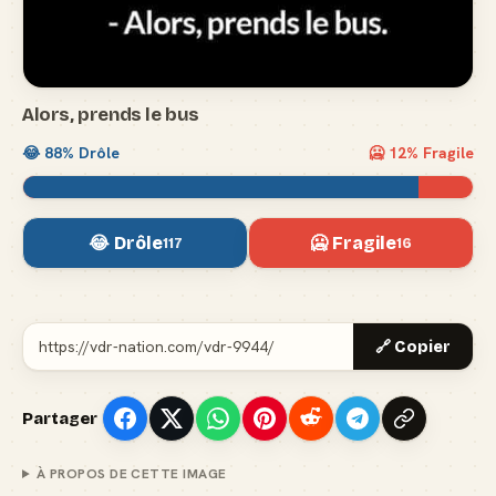
Alors, prends le bus
😂
88
% Drôle
🥶
12
% Fragile
😂 Drôle
🥶 Fragile
117
16
🔗 Copier
Partager
À PROPOS DE CETTE IMAGE