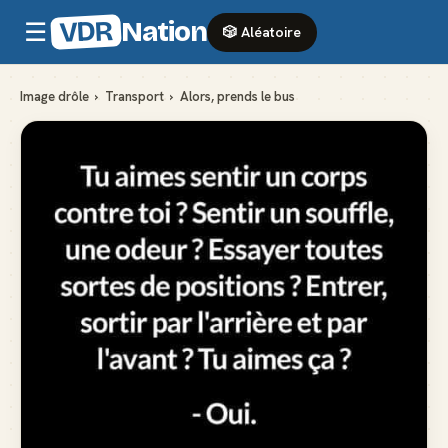
VDR
Nation
☰
🎲 Aléatoire
Image drôle
›
Transport
›
Alors, prends le bus