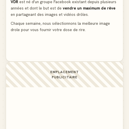
VDR
est né d'un groupe Facebook existant depuis plusieurs
années et dont le but est de
vendre un maximum de rêve
La voisine en bikini pour que le mari tonde la
en partageant des images et vidéos drôles.
pelouse
▲ 5
Chaque semaine, nous sélectionnons la meilleure image
drole pour vous fournir votre dose de rire.
Docteur, la douleur change de place tout le temps !
▲ 5
EMPLACEMENT
PUBLICITAIRE