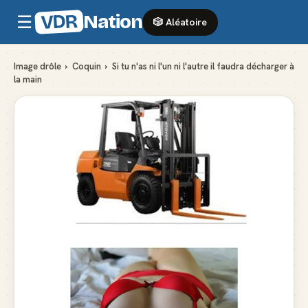
VDR
Nation
☰
🎲 Aléatoire
Image drôle
›
Coquin
›
Si tu n'as ni l'un ni l'autre il faudra décharger à
la main