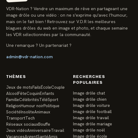
VDR-Nation ? Vendre un maximum de rêve en partageant une
image drôle ou une vidéo : on ne s'exprime qu'avec l'humour,
mais on le fait bien ! Retrouvez sur V.D.R les meilleures
blagues drôles du web en image et photo, et chaque semaine
les VDR sélectionnées par la communauté.
Une remarque ? Un partenariat ?
admin@vdr-nation.com
THÈMES
RECHERCHES
POPULAIRES
Jeux de mots
Fails
École
Couple
Image drôle chat
Alcool
Fête
Coquin
Enfants
Image drôle chien
Famille
Célébrités
Télé
Sport
Image drôle voiture
Religion
Humour noir
Politique
Image drôle football
Société
Insolite
Animaux
Image drôle travail
Transport
Tech
Image drôle mariage
Réseaux sociaux
Bouffe
Image drôle noël
Jeux vidéo
Anniversaire
Travail
Image drôle école
Vacances
Argent
Santé
Amis