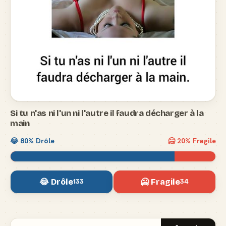
Si tu n'as ni l'un ni l'autre il faudra décharger à la
main
😂
80
% Drôle
🥶
20
% Fragile
😂 Drôle
🥶 Fragile
133
34