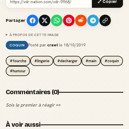
🔗 Copier
Partager
À PROPOS DE CETTE IMAGE
Posté par
crawl
le
18/10/2019
COQUIN
#fourche
#lingerie
#decharger
#main
#coquin
#humour
Commentaires (0)
Sois le premier à réagir 👀
À voir aussi