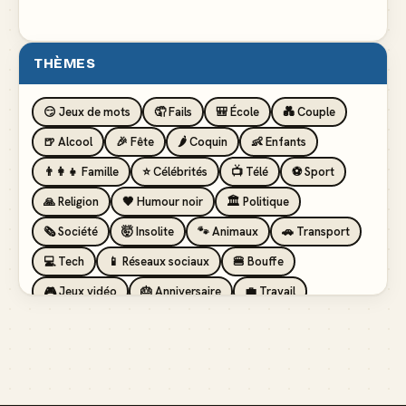
THÈMES
😏 Jeux de mots
🤦 Fails
🎒 École
💑 Couple
🍺 Alcool
🎉 Fête
🌶️ Coquin
👶 Enfants
👨‍👩‍👧 Famille
⭐ Célébrités
📺 Télé
⚽ Sport
🙏 Religion
🖤 Humour noir
🏛️ Politique
🗞️ Société
🤯 Insolite
🐾 Animaux
🚗 Transport
💻 Tech
📱 Réseaux sociaux
🍔 Bouffe
🎮 Jeux vidéo
🎂 Anniversaire
💼 Travail
🏖️ Vacances
💸 Argent
🏥 Santé
👯 Amis