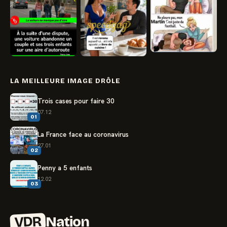
LA MEILLEURE IMAGE DRÔLE
Trois cases pour faire 30
07.12
01
La France face au coronavirus
27.01
02
Penny a 5 enfants
12.02
03
VDR
Nation