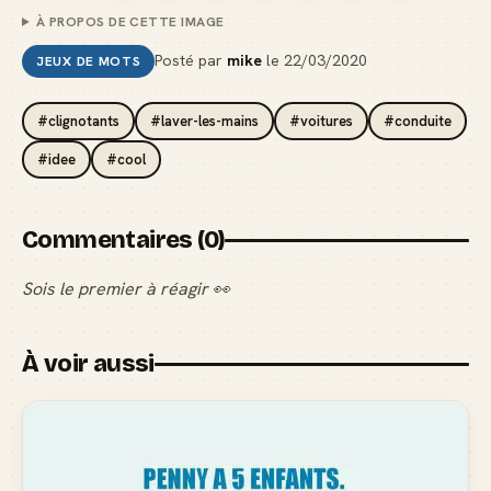
À PROPOS DE CETTE IMAGE
Posté par
mike
le
22/03/2020
JEUX DE MOTS
#clignotants
#laver-les-mains
#voitures
#conduite
#idee
#cool
Commentaires (0)
Sois le premier à réagir 👀
À voir aussi