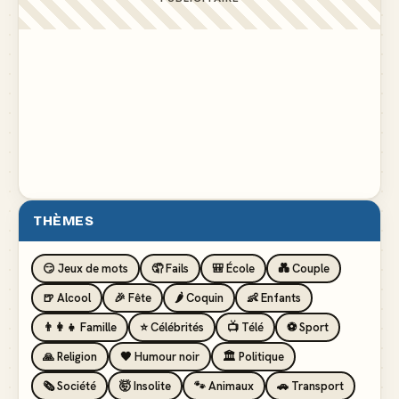
THÈMES
😏 Jeux de mots
🤦 Fails
🎒 École
💑 Couple
🍺 Alcool
🎉 Fête
🌶️ Coquin
👶 Enfants
👨‍👩‍👧 Famille
⭐ Célébrités
📺 Télé
⚽ Sport
🙏 Religion
🖤 Humour noir
🏛️ Politique
🗞️ Société
🤯 Insolite
🐾 Animaux
🚗 Transport