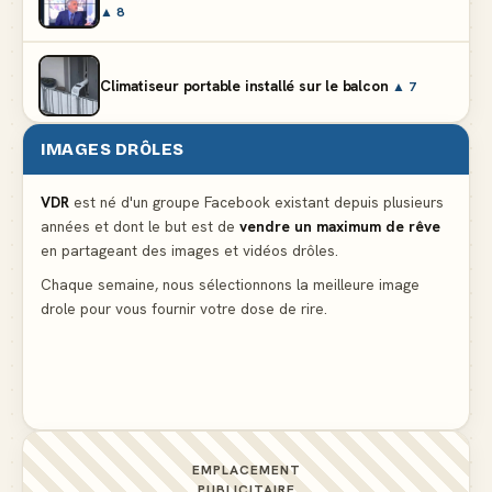
▲ 8
Climatiseur portable installé sur le balcon
▲ 7
IMAGES DRÔLES
Le problème cardiaque du médecin
▲ 6
VDR
est né d'un groupe Facebook existant depuis plusieurs
années et dont le but est de
vendre un maximum de rêve
La voisine en bikini pour que le mari tonde la
en partageant des images et vidéos drôles.
pelouse
▲ 6
Chaque semaine, nous sélectionnons la meilleure image
drole pour vous fournir votre dose de rire.
Docteur, la douleur change de place tout le temps !
▲ 6
EMPLACEMENT
PUBLICITAIRE