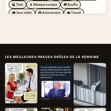
💻 Tech
📱 Réseaux sociaux
🍔 Bouffe
🎮 Jeux vidéo
🎂 Anniversaire
💼 Travail
🏖️ Vacances
💸 Argent
🏥 Santé
👯 Amis
LES MEILLEURES IMAGES DRÔLES DE LA SEMAINE