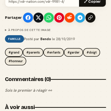
🔗 Copier
Partager
À PROPOS DE CETTE IMAGE
Posté par
Bendo
le
28/10/2019
FAMILLE
#grand
#parents
#enfants
#garder
#doigt
#honneur
Commentaires (0)
Sois le premier à réagir 👀
À voir aussi