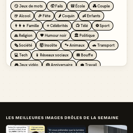
😏 Jeux de mots
🤦 Fails
🎒 École
💑 Couple
🍺 Alcool
🎉 Fête
🌶️ Coquin
👶 Enfants
👨‍👩‍👧 Famille
⭐ Célébrités
📺 Télé
⚽ Sport
🙏 Religion
🖤 Humour noir
🏛️ Politique
🗞️ Société
🤯 Insolite
🐾 Animaux
🚗 Transport
💻 Tech
📱 Réseaux sociaux
🍔 Bouffe
🎮 Jeux vidéo
🎂 Anniversaire
💼 Travail
🏖️ Vacances
💸 Argent
🏥 Santé
👯 Amis
LES MEILLEURES IMAGES DRÔLES DE LA SEMAINE