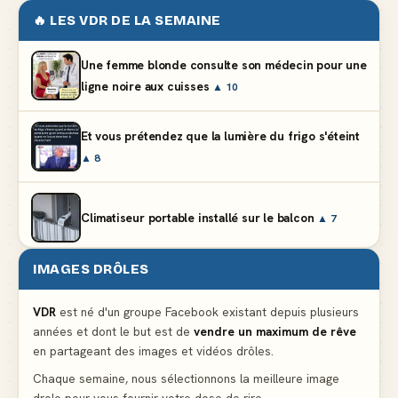
🔥 LES VDR DE LA SEMAINE
Une femme blonde consulte son médecin pour une
ligne noire aux cuisses
▲ 10
Et vous prétendez que la lumière du frigo s'éteint
▲ 8
Climatiseur portable installé sur le balcon
▲ 7
IMAGES DRÔLES
Le problème cardiaque du médecin
▲ 6
VDR
est né d'un groupe Facebook existant depuis plusieurs
années et dont le but est de
vendre un maximum de rêve
La voisine en bikini pour que le mari tonde la
en partageant des images et vidéos drôles.
pelouse
▲ 6
Chaque semaine, nous sélectionnons la meilleure image
drole pour vous fournir votre dose de rire.