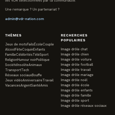
les VDR sélectionnées par la communauté.
Une remarque ? Un partenariat ?
admin@vdr-nation.com
THÈMES
RECHERCHES
POPULAIRES
Jeux de mots
Fails
École
Couple
Image drôle chat
Alcool
Fête
Coquin
Enfants
Image drôle chien
Famille
Célébrités
Télé
Sport
Image drôle voiture
Religion
Humour noir
Politique
Image drôle football
Société
Insolite
Animaux
Image drôle travail
Transport
Tech
Image drôle mariage
Réseaux sociaux
Bouffe
Image drôle noël
Jeux vidéo
Anniversaire
Travail
Image drôle école
Vacances
Argent
Santé
Amis
Image drôle enfants
Image drôle famille
Image drôle sport
Image drôle réseaux sociaux