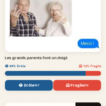
Les grands parents font un doigt
😂
84
% Drôle
🥶
16
% Fragile
😂 Drôle
🥶 Fragile
157
30