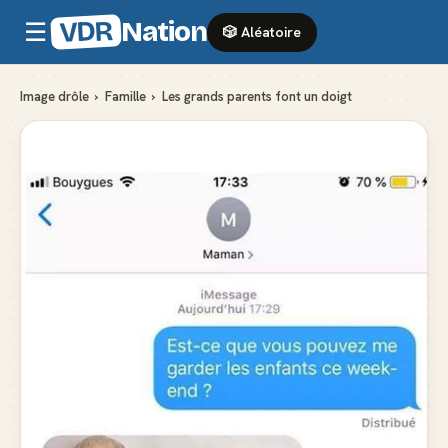
VDR
Nation
☰
🎲 Aléatoire
Image drôle
›
Famille
›
Les grands parents font un doigt