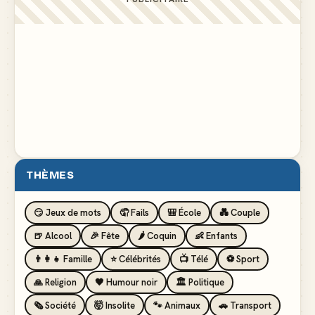
THÈMES
😏 Jeux de mots
🤦 Fails
🎒 École
💑 Couple
🍺 Alcool
🎉 Fête
🌶️ Coquin
👶 Enfants
👨‍👩‍👧 Famille
⭐ Célébrités
📺 Télé
⚽ Sport
🙏 Religion
🖤 Humour noir
🏛️ Politique
🗞️ Société
🤯 Insolite
🐾 Animaux
🚗 Transport