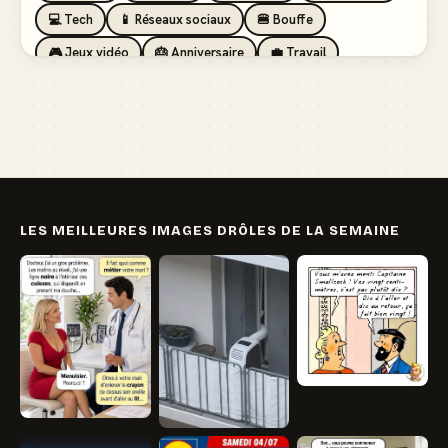
💻 Tech
📱 Réseaux sociaux
🍔 Bouffe
🎮 Jeux vidéo
🎂 Anniversaire
💼 Travail
🏖️ Vacances
💸 Argent
🏥 Santé
👯 Amis
LES MEILLEURES IMAGES DRÔLES DE LA SEMAINE