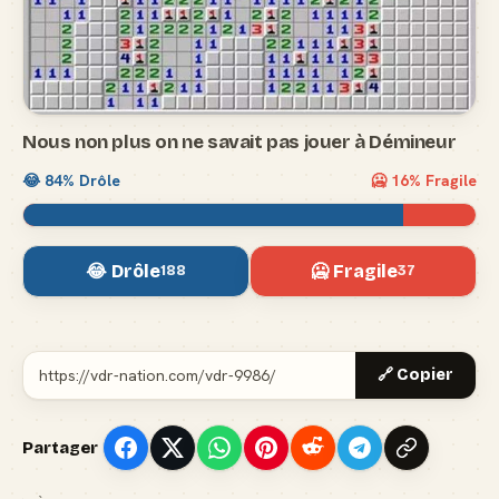
Nous non plus on ne savait pas jouer à Démineur
😂
84
% Drôle
🥶
16
% Fragile
😂 Drôle
🥶 Fragile
188
37
🔗 Copier
Partager