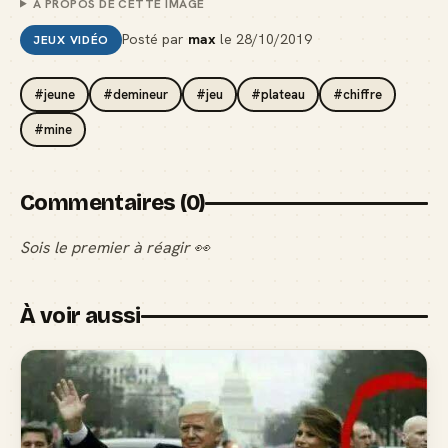
À PROPOS DE CETTE IMAGE
Posté par
max
le
28/10/2019
JEUX VIDÉO
#jeune
#demineur
#jeu
#plateau
#chiffre
#mine
Commentaires (0)
Sois le premier à réagir 👀
À voir aussi