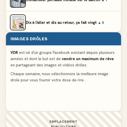
Dix à l'aller et dix au retour, ça fait vingt
▲ 5
IMAGES DRÔLES
Et vous prétendez que la lumière du frigo s'éteint
▲ 8
VDR
est né d'un groupe Facebook existant depuis plusieurs
années et dont le but est de
vendre un maximum de rêve
Lidl propose un climatiseur avec gants de boxe et
en partageant des images et vidéos drôles.
protège-dent offerts
▲ 4
Chaque semaine, nous sélectionnons la meilleure image
drole pour vous fournir votre dose de rire.
Le problème cardiaque du médecin
▲ 6
EMPLACEMENT
PUBLICITAIRE