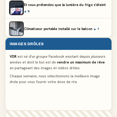
Et vous prétendez que la lumière du frigo s'éteint
▲ 8
Climatiseur portable installé sur le balcon
▲ 7
IMAGES DRÔLES
Le problème cardiaque du médecin
▲ 6
VDR
est né d'un groupe Facebook existant depuis plusieurs
années et dont le but est de
vendre un maximum de rêve
La voisine en bikini pour que le mari tonde la
en partageant des images et vidéos drôles.
pelouse
▲ 6
Chaque semaine, nous sélectionnons la meilleure image
drole pour vous fournir votre dose de rire.
Docteur, la douleur change de place tout le temps !
▲ 6