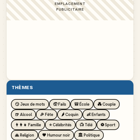
EMPLACEMENT
PUBLICITAIRE
THÈMES
😏 Jeux de mots
🤦 Fails
🎒 École
💑 Couple
🍺 Alcool
🎉 Fête
🌶️ Coquin
👶 Enfants
👨‍👩‍👧 Famille
⭐ Célébrités
📺 Télé
⚽ Sport
🙏 Religion
🖤 Humour noir
🏛️ Politique