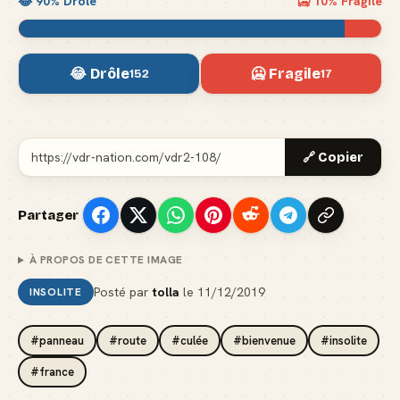
😂
90
% Drôle
🥶
10
% Fragile
😂 Drôle
🥶 Fragile
152
17
🔗 Copier
Partager
À PROPOS DE CETTE IMAGE
Posté par
tolla
le
11/12/2019
INSOLITE
#panneau
#route
#culée
#bienvenue
#insolite
#france