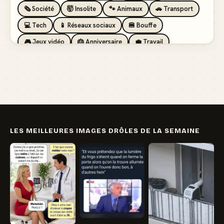
🗞️ Société
🤯 Insolite
🐾 Animaux
🚗 Transport
💻 Tech
📱 Réseaux sociaux
🍔 Bouffe
🎮 Jeux vidéo
🎂 Anniversaire
💼 Travail
🏖️ Vacances
💸 Argent
🏥 Santé
👯 Amis
LES MEILLEURES IMAGES DRÔLES DE LA SEMAINE