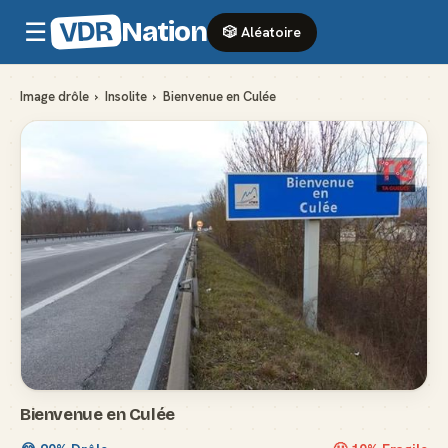
VDR
Nation
☰
🎲 Aléatoire
Image drôle
›
Insolite
›
Bienvenue en Culée
Bienvenue en Culée