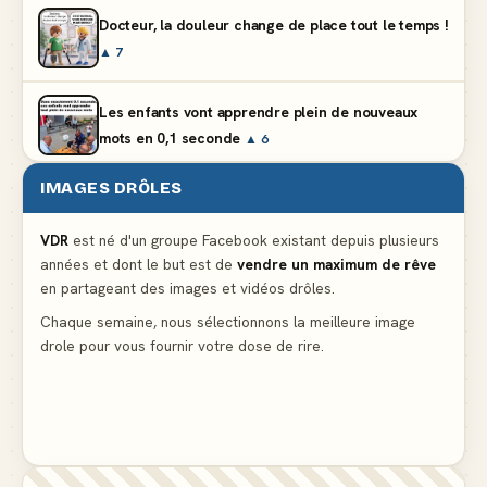
Docteur, la douleur change de place tout le temps !
▲ 7
Les enfants vont apprendre plein de nouveaux
mots en 0,1 seconde
▲ 6
IMAGES DRÔLES
En état de légitime dépenses aux soldes
▲ 4
VDR
est né d'un groupe Facebook existant depuis plusieurs
années et dont le but est de
vendre un maximum de rêve
Lidl propose un climatiseur avec gants de boxe et
en partageant des images et vidéos drôles.
protège-dent offerts
▲ 4
Chaque semaine, nous sélectionnons la meilleure image
drole pour vous fournir votre dose de rire.
Une femme blonde consulte son médecin pour une
ligne noire aux cuisses
▲ 10