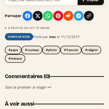
🔗 Copier
Partager
À PROPOS DE CETTE IMAGE
Posté par
max
le
11/12/2019
HUMOUR NOIR
#pape
#couteau
#photo
#francois
#religion
#menace
Commentaires (0)
Sois le premier à réagir 👀
À voir aussi