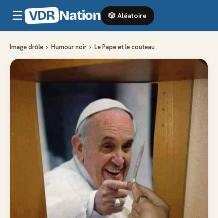
VDR
Nation
☰
🎲 Aléatoire
Image drôle
›
Humour noir
›
Le Pape et le couteau