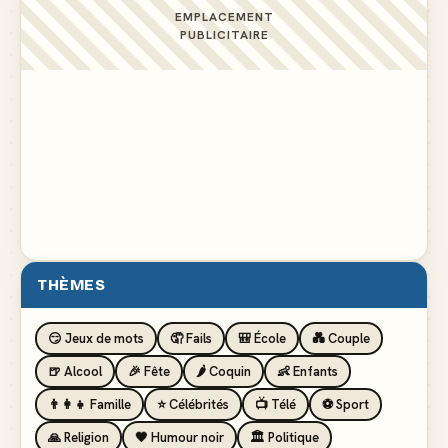
EMPLACEMENT
PUBLICITAIRE
THÈMES
😏 Jeux de mots
🤦 Fails
🎒 École
💑 Couple
🍺 Alcool
🎉 Fête
🌶️ Coquin
👶 Enfants
👨‍👩‍👧 Famille
⭐ Célébrités
📺 Télé
⚽ Sport
🙏 Religion
🖤 Humour noir
🏛️ Politique