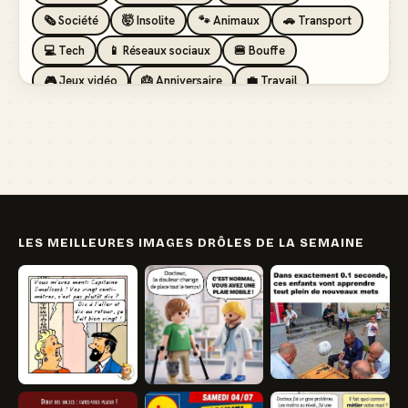
🗞️ Société
🤯 Insolite
🐾 Animaux
🚗 Transport
💻 Tech
📱 Réseaux sociaux
🍔 Bouffe
🎮 Jeux vidéo
🎂 Anniversaire
💼 Travail
🏖️ Vacances
💸 Argent
🏥 Santé
👯 Amis
LES MEILLEURES IMAGES DRÔLES DE LA SEMAINE