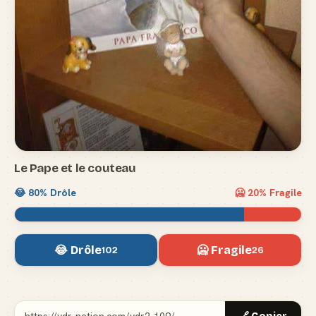
Le Pape et le couteau
😂
80
% Drôle
🥶
20
% Fragile
😂 Drôle
🥶 Fragile
102
26