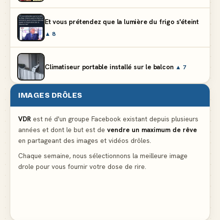
Et vous prétendez que la lumière du frigo s'éteint
▲ 8
Climatiseur portable installé sur le balcon
▲ 7
IMAGES DRÔLES
Le problème cardiaque du médecin
▲ 6
VDR
est né d'un groupe Facebook existant depuis plusieurs
années et dont le but est de
vendre un maximum de rêve
La voisine en bikini pour que le mari tonde la
en partageant des images et vidéos drôles.
pelouse
▲ 6
Chaque semaine, nous sélectionnons la meilleure image
drole pour vous fournir votre dose de rire.
Docteur, la douleur change de place tout le temps !
▲ 6