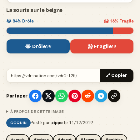
La souris sur le beigne
😂
84
% Drôle
🥶
16
% Fragile
😂 Drôle
🥶 Fragile
98
19
🔗 Copier
Partager
À PROPOS DE CETTE IMAGE
Posté par
zippo
le
11/12/2019
COQUIN
#souris
#beigne
#donut
#femme
#poitrine