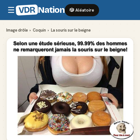
VDR
Nation
☰
🎲 Aléatoire
Image drôle
›
Coquin
›
La souris sur le beigne