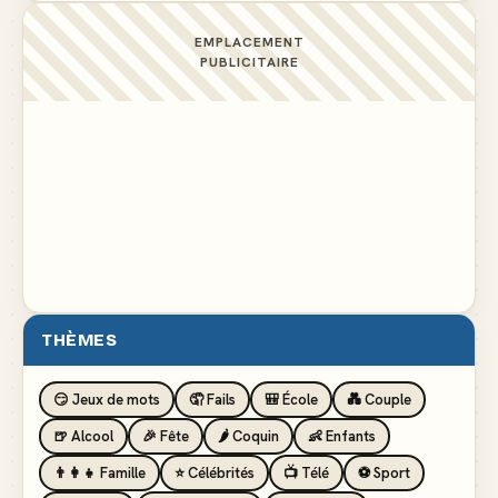
EMPLACEMENT
PUBLICITAIRE
THÈMES
😏 Jeux de mots
🤦 Fails
🎒 École
💑 Couple
🍺 Alcool
🎉 Fête
🌶️ Coquin
👶 Enfants
👨‍👩‍👧 Famille
⭐ Célébrités
📺 Télé
⚽ Sport