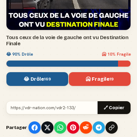
Tous ceux de la voie de gauche ont vu Destination
Finale
😂
90
% Drôle
🥶
10
% Fragile
😂 Drôle
🥶 Fragile
169
19
🔗 Copier
Partager