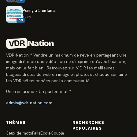
02
Penny a 5 enfants
12.02
03
VDR
Nation
VDR-Nation ? Vendre un maximum de rêve en partageant une
image drôle ou une vidéo : on ne s'exprime qu'avec l'humour,
mais on le fait bien ! Retrouvez sur V.D.R les meilleures
blagues drôles du web en image et photo, et chaque semaine
les VDR sélectionnées par la communauté.
Une remarque ? Un partenariat ?
admin@vdr-nation.com
THÈMES
RECHERCHES
POPULAIRES
Jeux de mots
Fails
École
Couple