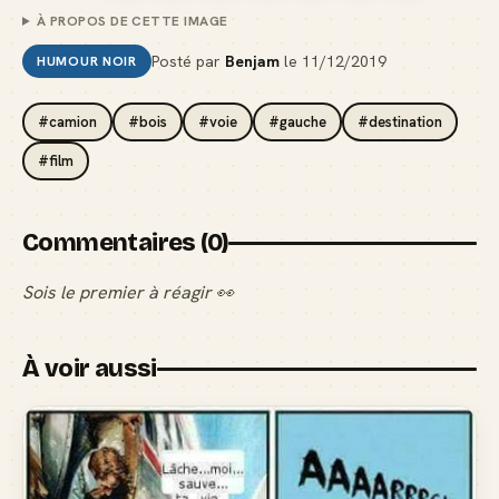
À PROPOS DE CETTE IMAGE
Posté par
Benjam
le
11/12/2019
HUMOUR NOIR
#camion
#bois
#voie
#gauche
#destination
#film
Commentaires (0)
Sois le premier à réagir 👀
À voir aussi