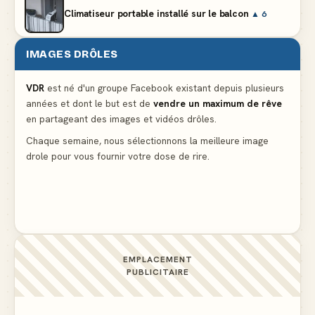
Climatiseur portable installé sur le balcon
▲ 6
IMAGES DRÔLES
Partager l'addition alors que vous n'avez pris
qu'une entrée
▲ 536
VDR
est né d'un groupe Facebook existant depuis plusieurs
années et dont le but est de
vendre un maximum de rêve
en partageant des images et vidéos drôles.
Le mendiant revient avec un livre de cuisine
▲ 4
Chaque semaine, nous sélectionnons la meilleure image
drole pour vous fournir votre dose de rire.
La voisine en bikini pour que le mari tonde la
pelouse
▲ 4
EMPLACEMENT
PUBLICITAIRE