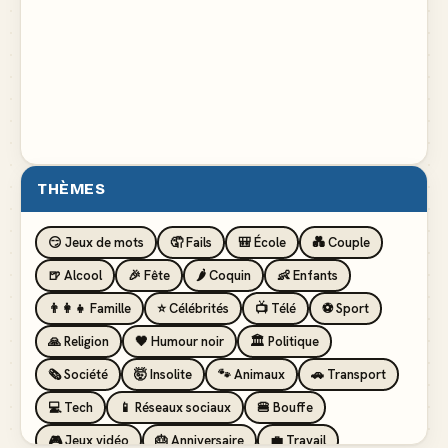
THÈMES
😏 Jeux de mots
🤦 Fails
🎒 École
💑 Couple
🍺 Alcool
🎉 Fête
🌶️ Coquin
👶 Enfants
👨‍👩‍👧 Famille
⭐ Célébrités
📺 Télé
⚽ Sport
🙏 Religion
🖤 Humour noir
🏛️ Politique
🗞️ Société
🤯 Insolite
🐾 Animaux
🚗 Transport
💻 Tech
📱 Réseaux sociaux
🍔 Bouffe
🎮 Jeux vidéo
🎂 Anniversaire
💼 Travail