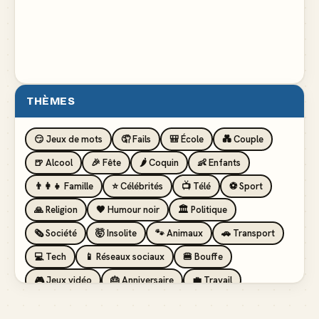
THÈMES
😏 Jeux de mots
🤦 Fails
🎒 École
💑 Couple
🍺 Alcool
🎉 Fête
🌶️ Coquin
👶 Enfants
👨‍👩‍👧 Famille
⭐ Célébrités
📺 Télé
⚽ Sport
🙏 Religion
🖤 Humour noir
🏛️ Politique
🗞️ Société
🤯 Insolite
🐾 Animaux
🚗 Transport
💻 Tech
📱 Réseaux sociaux
🍔 Bouffe
🎮 Jeux vidéo
🎂 Anniversaire
💼 Travail
🏖️ Vacances
💸 Argent
🏥 Santé
👯 Amis