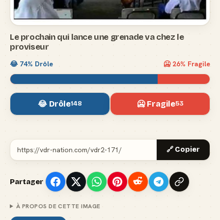
Le prochain qui lance une grenade va chez le
proviseur
😂
74
% Drôle
🥶
26
% Fragile
😂 Drôle
🥶 Fragile
148
53
🔗 Copier
Partager
À PROPOS DE CETTE IMAGE