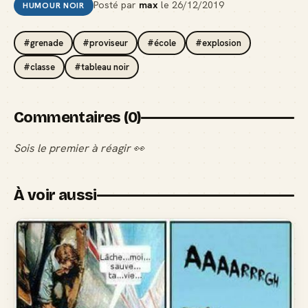
Posté par
max
le
26/12/2019
HUMOUR NOIR
#grenade
#proviseur
#école
#explosion
#classe
#tableau noir
Commentaires (0)
Sois le premier à réagir 👀
À voir aussi