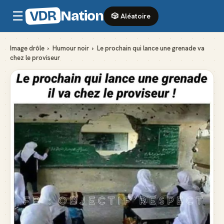
VDR
Nation
☰
🎲 Aléatoire
Image drôle
›
Humour noir
›
Le prochain qui lance une grenade va
chez le proviseur