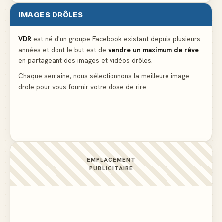
IMAGES DRÔLES
Le problème cardiaque du médecin
▲ 6
VDR
est né d'un groupe Facebook existant depuis plusieurs
années et dont le but est de
vendre un maximum de rêve
La voisine en bikini pour que le mari tonde la
en partageant des images et vidéos drôles.
pelouse
▲ 6
Chaque semaine, nous sélectionnons la meilleure image
drole pour vous fournir votre dose de rire.
Docteur, la douleur change de place tout le temps !
▲ 6
EMPLACEMENT
PUBLICITAIRE