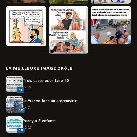
LA MEILLEURE IMAGE DRÔLE
Trois cases pour faire 30
07.12
01
La France face au coronavirus
27.01
02
Penny a 5 enfants
12.02
03