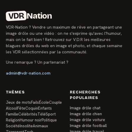
VDR
Nation
VDR-Nation ? Vendre un maximum de rêve en partageant une
image drôle ou une vidéo : on ne s'exprime qu'avec l'humour,
mais on le fait bien ! Retrouvez sur V.D.R les meilleures
blagues drôles du web en image et photo, et chaque semaine
les VDR sélectionnées par la communauté.
Une remarque ? Un partenariat ?
admin@vdr-nation.com
THÈMES
RECHERCHES
POPULAIRES
Jeux de mots
Fails
École
Couple
Image drôle chat
Alcool
Fête
Coquin
Enfants
Image drôle chien
Famille
Célébrités
Télé
Sport
Image drôle voiture
Religion
Humour noir
Politique
Image drôle football
Société
Insolite
Animaux
Image drôle travail
Transport
Tech