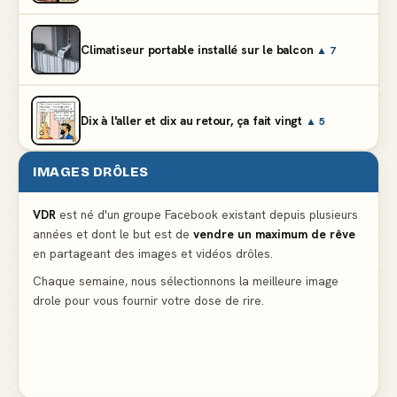
Climatiseur portable installé sur le balcon
▲ 7
Dix à l'aller et dix au retour, ça fait vingt
▲ 5
IMAGES DRÔLES
Et vous prétendez que la lumière du frigo s'éteint
▲ 8
VDR
est né d'un groupe Facebook existant depuis plusieurs
années et dont le but est de
vendre un maximum de rêve
Lidl propose un climatiseur avec gants de boxe et
en partageant des images et vidéos drôles.
protège-dent offerts
▲ 4
Chaque semaine, nous sélectionnons la meilleure image
drole pour vous fournir votre dose de rire.
Le problème cardiaque du médecin
▲ 6