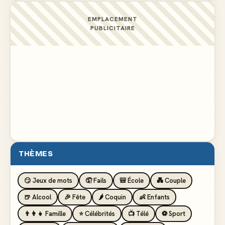
EMPLACEMENT
PUBLICITAIRE
THÈMES
😏 Jeux de mots
🤦 Fails
🎒 École
💑 Couple
🍺 Alcool
🎉 Fête
🌶️ Coquin
👶 Enfants
👨‍👩‍👧 Famille
⭐ Célébrités
📺 Télé
⚽ Sport