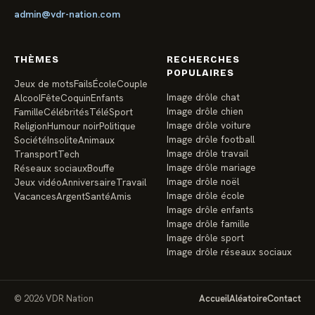
admin@vdr-nation.com
THÈMES
RECHERCHES
POPULAIRES
Jeux de mots
Fails
École
Couple
Image drôle chat
Alcool
Fête
Coquin
Enfants
Image drôle chien
Famille
Célébrités
Télé
Sport
Image drôle voiture
Religion
Humour noir
Politique
Image drôle football
Société
Insolite
Animaux
Image drôle travail
Transport
Tech
Image drôle mariage
Réseaux sociaux
Bouffe
Image drôle noël
Jeux vidéo
Anniversaire
Travail
Image drôle école
Vacances
Argent
Santé
Amis
Image drôle enfants
Image drôle famille
Image drôle sport
Image drôle réseaux sociaux
© 2026 VDR Nation
Accueil
Aléatoire
Contact