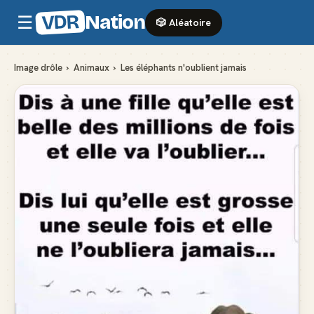
VDR
Nation
☰
🎲 Aléatoire
Image drôle
›
Animaux
›
Les éléphants n'oublient jamais