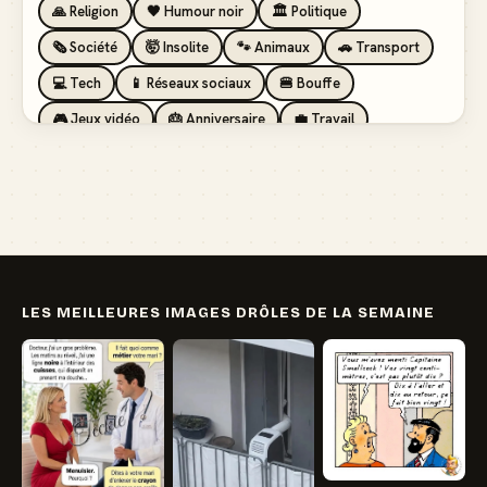
🙏 Religion
🖤 Humour noir
🏛️ Politique
🗞️ Société
🤯 Insolite
🐾 Animaux
🚗 Transport
💻 Tech
📱 Réseaux sociaux
🍔 Bouffe
🎮 Jeux vidéo
🎂 Anniversaire
💼 Travail
🏖️ Vacances
💸 Argent
🏥 Santé
👯 Amis
LES MEILLEURES IMAGES DRÔLES DE LA SEMAINE