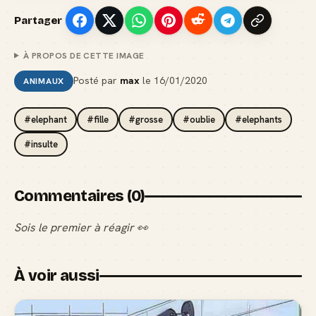
Partager
À PROPOS DE CETTE IMAGE
Posté par
max
le
16/01/2020
ANIMAUX
#elephant
#fille
#grosse
#oublie
#elephants
#insulte
Commentaires (0)
Sois le premier à réagir 👀
À voir aussi