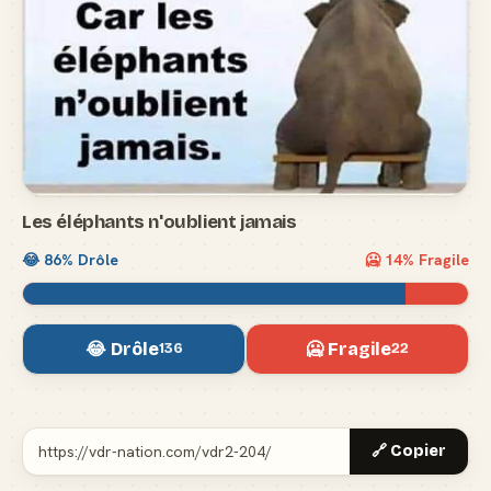
Les éléphants n'oublient jamais
😂
86
% Drôle
🥶
14
% Fragile
😂 Drôle
🥶 Fragile
136
22
🔗 Copier