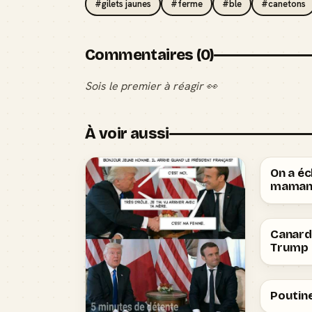
#gilets jaunes
#ferme
#ble
#canetons
Commentaires (0)
Sois le premier à réagir 👀
À voir aussi
On a é
mama
Canard 
Trump
Poutine