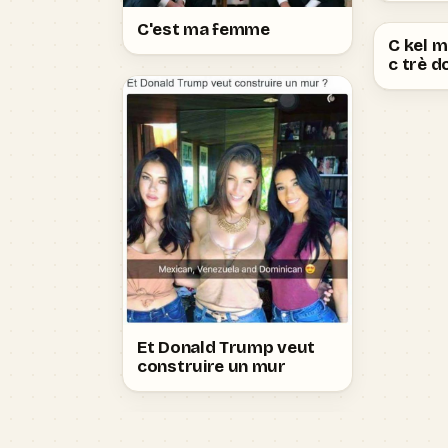
C'est ma femme
C kel m
c trè d
Et Donald Trump veut
construire un mur