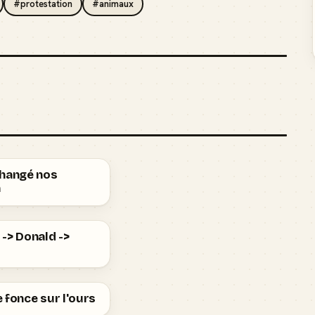
#protestation
#animaux
changé nos
n
-> Donald ->
 fonce sur l'ours