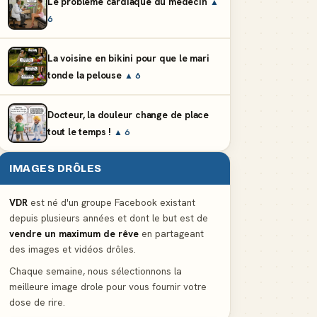
Le problème cardiaque du médecin
▲
6
La voisine en bikini pour que le mari
tonde la pelouse
▲ 6
Docteur, la douleur change de place
tout le temps !
▲ 6
IMAGES DRÔLES
VDR
est né d'un groupe Facebook existant
depuis plusieurs années et dont le but est de
vendre un maximum de rêve
en partageant
des images et vidéos drôles.
Chaque semaine, nous sélectionnons la
meilleure image drole pour vous fournir votre
dose de rire.