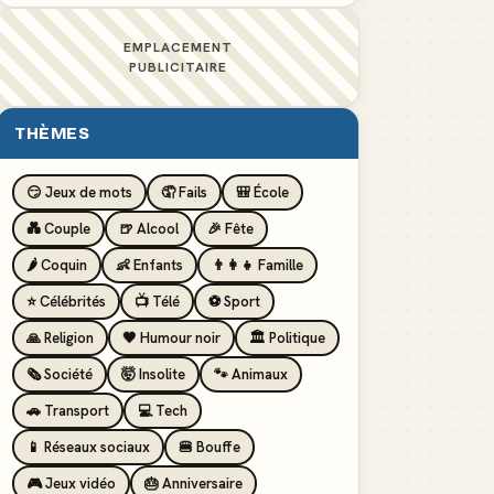
EMPLACEMENT
PUBLICITAIRE
THÈMES
😏 Jeux de mots
🤦 Fails
🎒 École
💑 Couple
🍺 Alcool
🎉 Fête
🌶️ Coquin
👶 Enfants
👨‍👩‍👧 Famille
⭐ Célébrités
📺 Télé
⚽ Sport
🙏 Religion
🖤 Humour noir
🏛️ Politique
🗞️ Société
🤯 Insolite
🐾 Animaux
🚗 Transport
💻 Tech
📱 Réseaux sociaux
🍔 Bouffe
🎮 Jeux vidéo
🎂 Anniversaire