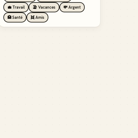
💼 Travail
🏖️ Vacances
💸 Argent
🏥 Santé
👯 Amis