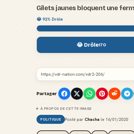
Gilets jaunes bloquent une ferm
😂
92
% Drôle
😂 Drôle
170
Partager
À PROPOS DE CETTE IMAGE
Posté par
Chacha
le
16/01/2020
POLITIQUE