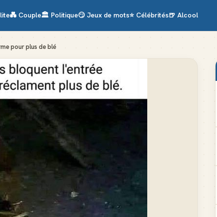
lite
💑
Couple
🏛️
Politique
😏
Jeux de mots
⭐
Célébrités
🍺
Alcool
rme pour plus de blé