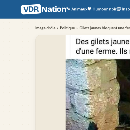
VDR
Nation
🐾
Animaux
🖤
Humour noir
🤯
Inso
Image drôle
›
Politique
›
Gilets jaunes bloquent une fe