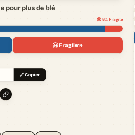
e pour plus de blé
🥶
8
% Fragile
🥶 Fragile
14
🔗 Copier