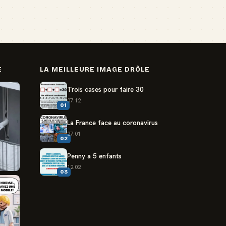
E
LA MEILLEURE IMAGE DRÔLE
Trois cases pour faire 30
07.12
01
La France face au coronavirus
27.01
02
Penny a 5 enfants
12.02
03